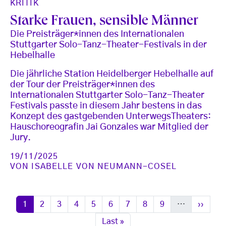
KRITIK
Starke Frauen, sensible Männer
Die Preisträger*innen des Internationalen
Stuttgarter Solo-Tanz-Theater-Festivals in der
Hebelhalle
Die jährliche Station Heidelberger Hebelhalle auf
der Tour der Preisträger*innen des
Internationalen Stuttgarter Solo-Tanz-Theater
Festivals passte in diesem Jahr bestens in das
Konzept des gastgebenden UnterwegsTheaters:
Hauschoreografin Jai Gonzales war Mitglied der
Jury.
19/11/2025
VON
ISABELLE VON NEUMANN-COSEL
Seitennummerierung
Seite
Seite
Seite
Seite
Seite
Seite
Seite
Seite
Seite
Nächste
1
2
3
4
5
6
7
8
9
…
››
Letzte Seite
Last »