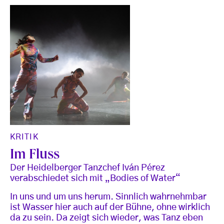
KRITIK
Im Fluss
Der Heidelberger Tanzchef Iván Pérez
verabschiedet sich mit „Bodies of Water“
In uns und um uns herum. Sinnlich wahrnehmbar
ist Wasser hier auch auf der Bühne, ohne wirklich
da zu sein. Da zeigt sich wieder, was Tanz eben