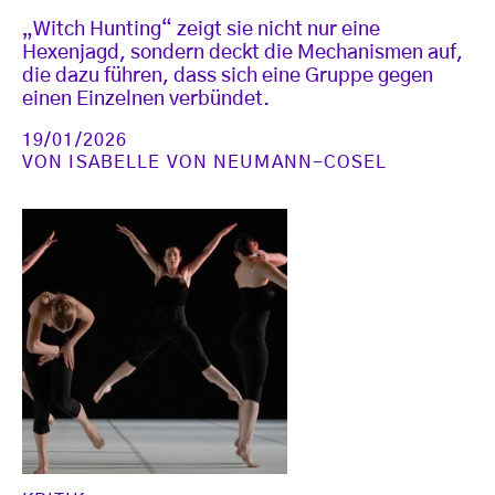
„Witch Hunting“ zeigt sie nicht nur eine
Hexenjagd, sondern deckt die Mechanismen auf,
die dazu führen, dass sich eine Gruppe gegen
einen Einzelnen verbündet.
19/01/2026
VON
ISABELLE VON NEUMANN-COSEL