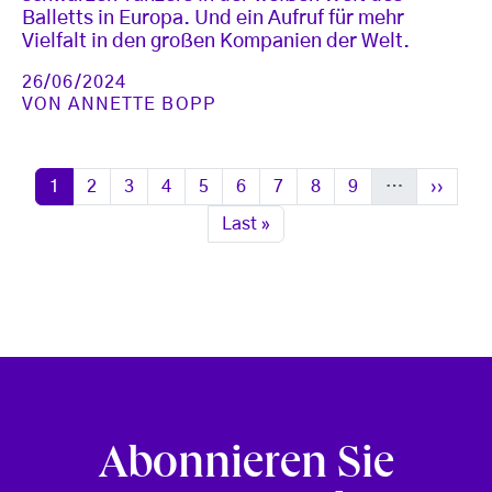
Balletts in Europa. Und ein Aufruf für mehr
Vielfalt in den großen Kompanien der Welt.
26/06/2024
VON
ANNETTE BOPP
Seitennummerierung
Seite
Seite
Seite
Seite
Seite
Seite
Seite
Seite
Seite
Nächste
1
2
3
4
5
6
7
8
9
…
››
Letzte Seite
Last »
Abonnieren Sie