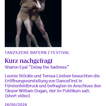
TANZSZENE BAYERN
/
FESTIVAL
Kurz nachgefragt
Sharon Eyal "Delay the Sadness"
Leonie Stöckle und Teresa Lindner besuchten die
Eröffnungsvorstellung von DanceFirst in
Fürstenfeldbruck und befragten im Anschluss den
Tänzer William Dugan, der im Publikum saß.
(short video)
26/06/2026