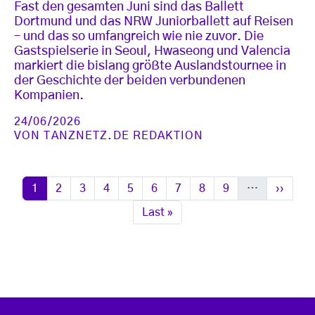
Fast den gesamten Juni sind das Ballett
Dortmund und das NRW Juniorballett auf Reisen
– und das so umfangreich wie nie zuvor. Die
Gastspielserie in Seoul, Hwaseong und Valencia
markiert die bislang größte Auslandstournee in
der Geschichte der beiden verbundenen
Kompanien.
24/06/2026
VON
TANZNETZ.DE REDAKTION
Seitennummerierung
Seite
Seite
Seite
Seite
Seite
Seite
Seite
Seite
Seite
Nächste
1
2
3
4
5
6
7
8
9
…
››
Letzte Seite
Last »