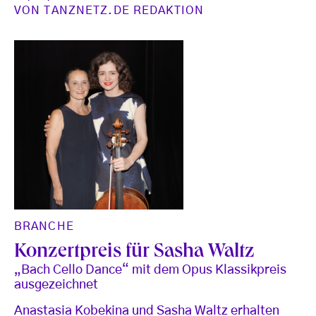
VON
TANZNETZ.DE REDAKTION
BRANCHE
Konzertpreis für Sasha Waltz
„Bach Cello Dance“ mit dem Opus Klassikpreis
ausgezeichnet
Anastasia Kobekina und Sasha Waltz erhalten