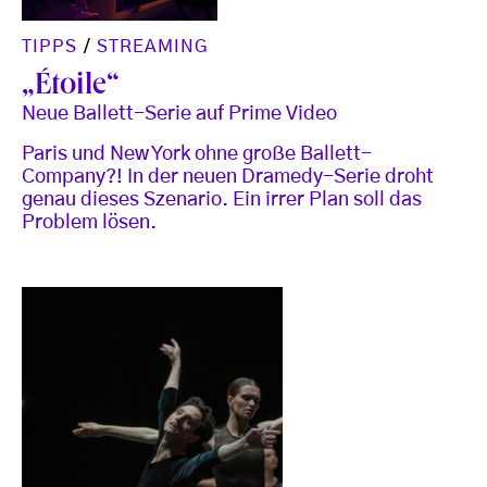
TIPPS
/
STREAMING
„Étoile“
Neue Ballett-Serie auf Prime Video
Paris und New York ohne große Ballett-
Company?! In der neuen Dramedy-Serie droht
genau dieses Szenario. Ein irrer Plan soll das
Problem lösen.