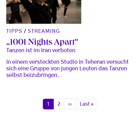
TIPPS
/
STREAMING
„1001 Nights Apart“
Tanzen ist im Iran verboten
In einem versteckten Studio in Teheran versucht
sich eine Gruppe von jungen Leuten das Tanzen
selbst beizubringen.
Seitennummerierung
Seite
Seite
Nächste Seite
Letzte Seite
1
2
››
Last »