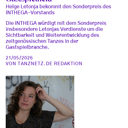
Helge Letonja bekommt den Sonderpreis des
INTHEGA-Vorstands
Die INTHEGA würdigt mit dem Sonderpreis
insbesondere Letonjas Verdienste um die
Sichtbarkeit und Weiterentwicklung des
zeitgenössischen Tanzes in der
Gastspielbranche.
21/05/2026
VON
TANZNETZ.DE REDAKTION