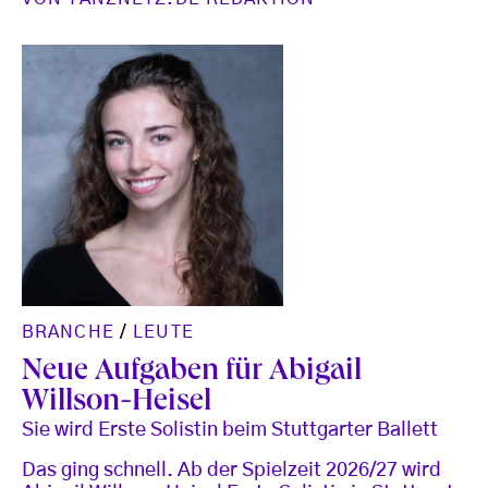
BRANCHE
/
LEUTE
Neue Aufgaben für Abigail
Willson-Heisel
Sie wird Erste Solistin beim Stuttgarter Ballett
Das ging schnell. Ab der Spielzeit 2026/27 wird