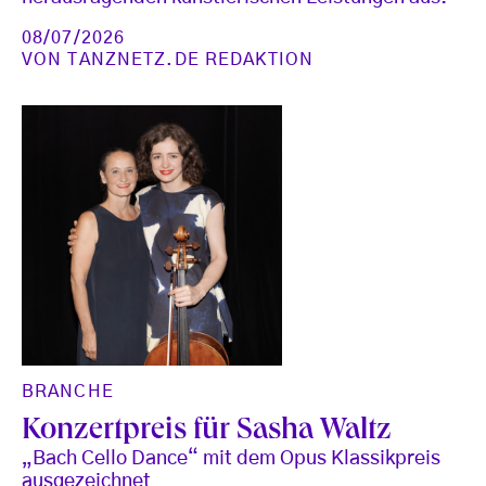
08/07/2026
VON
TANZNETZ.DE REDAKTION
BRANCHE
Konzertpreis für Sasha Waltz
„Bach Cello Dance“ mit dem Opus Klassikpreis
ausgezeichnet