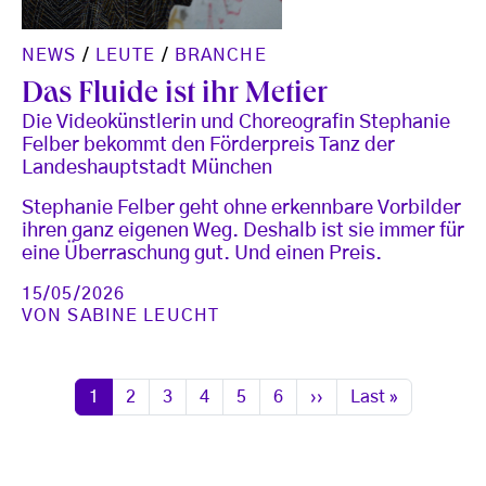
NEWS
/
LEUTE
/
BRANCHE
Das Fluide ist ihr Metier
Die Videokünstlerin und Choreografin Stephanie
Felber bekommt den Förderpreis Tanz der
Landeshauptstadt München
Stephanie Felber geht ohne erkennbare Vorbilder
ihren ganz eigenen Weg. Deshalb ist sie immer für
eine Überraschung gut. Und einen Preis.
15/05/2026
VON
SABINE LEUCHT
Seitennummerierung
Seite
Seite
Seite
Seite
Seite
Seite
Nächste Seite
Letzte Seite
1
2
3
4
5
6
››
Last »