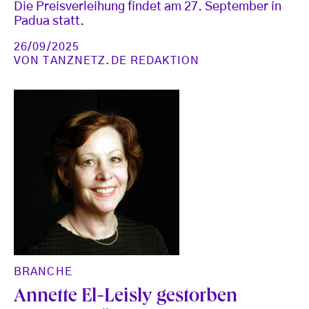
Die Preisverleihung findet am 27. September in
Padua statt.
26/09/2025
VON
TANZNETZ.DE REDAKTION
BRANCHE
Annette El-Leisly gestorben