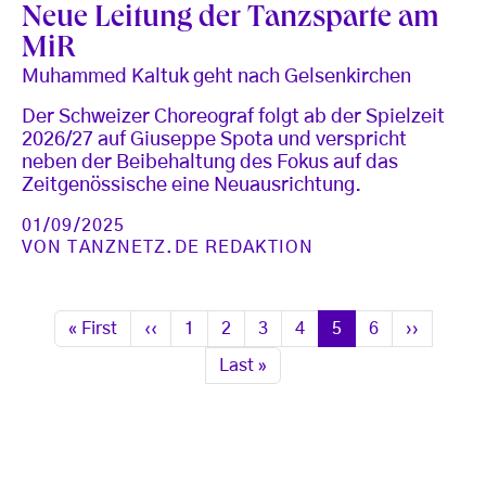
Neue Leitung der Tanzsparte am
MiR
Muhammed Kaltuk geht nach Gelsenkirchen
Der Schweizer Choreograf folgt ab der Spielzeit
2026/27 auf Giuseppe Spota und verspricht
neben der Beibehaltung des Fokus auf das
Zeitgenössische eine Neuausrichtung.
01/09/2025
VON
TANZNETZ.DE REDAKTION
Seitennummerierung
Erste Seite
Vorherige Seite
Seite
Seite
Seite
Seite
Seite
Seite
Nächste S
« First
‹‹
1
2
3
4
5
6
››
Letzte Seite
Last »