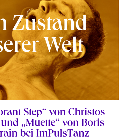
 Zustand
erer Welt
orant Step“ von Christos
und „Muette“ von Boris
rain bei ImPulsTanz