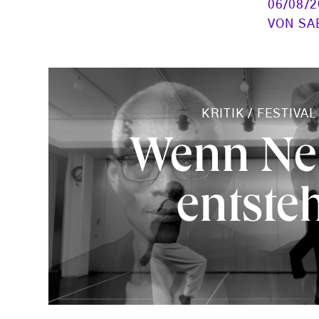
06/08/
VON
SA
KRITIK
/
FESTIVAL
Wenn Ne
entste