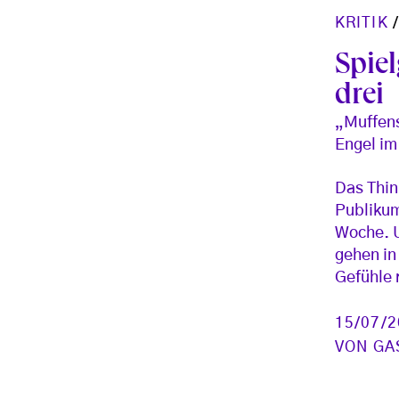
KRITIK
Spie
drei
„Muffen
Engel i
Das Thin
Publikum
Woche. U
gehen in
Gefühle 
15/07/
VON
GA