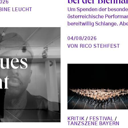
bei der Bienna
2026
BINE LEUCHT
Um Spenden der besonder
österreichische Performa
bereitwillig Schlange. Abe
04/08/2026
VON
RICO STEHFEST
ues
ht
KRITIK
/
FESTIVAL
/
TANZSZENE BAYERN