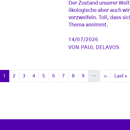
Der Zustand unserer Welt i
ökologische aber auch wir
verzweifeln. Toll, dass s
Thema annimmt.
14/07/2026
VON
PAUL DELAVOS
Seite
Seite
Seite
Seite
Seite
Seite
Seite
Seite
Seite
Nächste Sei
Letzte 
1
2
3
4
5
6
7
8
9
…
››
Last »