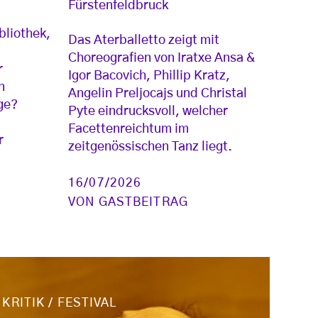
Fürstenfeldbruck
bliothek,
Das Aterballetto zeigt mit
Choreografien von Iratxe Ansa &
r
Igor Bacovich, Phillip Kratz,
n
Angelin Preljocajs und Christal
ge?
Pyte eindrucksvoll, welcher
Facettenreichtum im
r
zeitgenössischen Tanz liegt.
16/07/2026
VON
GASTBEITRAG
KRITIK
/
FESTIVAL