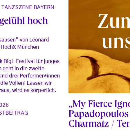
/
TANZSZENE BAYERN
Zum
lgefühl hoch
uns
sausen“ von Léonard
m HochX München
k Big!-Festival für junges
 geht in die zweite
nd drei Performer*innen
 die Vollen: Lassen wir
raus, wird es körperlich.
„My Fierce Ign
2026
Papadopoulos 
STBEITRAG
Charmatz / Ter