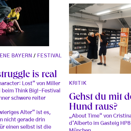
ENE BAYERN
/
FESTIVAL
truggle is real
KRITIK
aracter: Lost“ von Miller
i beim Think Big!-Festival
Gehst du mit 
ner schwere reiter
Hund raus?
ieriges Alter“ ist es,
„About Time“ von Cristin
 nicht gerade drin
d‘Alberto im Gasteig HP8
ür einen selbst ist die
München