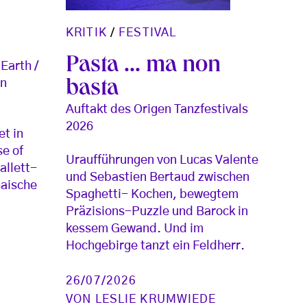
KRITIK
/
FESTIVAL
Pasta ... ma non
Earth /
in
basta
Auftakt des Origen Tanzfestivals
2026
et in
e of
Uraufführungen von Lucas Valente
allett-
und Sebastien Bertaud zwischen
aische
Spaghetti- Kochen, bewegtem
Präzisions-Puzzle und Barock in
kessem Gewand. Und im
Hochgebirge tanzt ein Feldherr.
26/07/2026
VON
LESLIE KRUMWIEDE