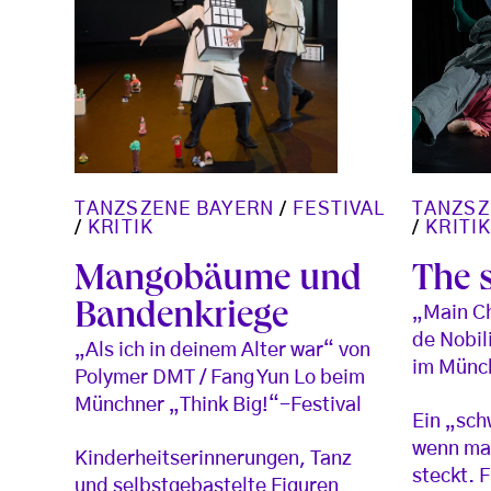
TANZSZENE BAYERN
/
FESTIVAL
TANZSZ
/
KRITIK
/
KRITIK
Mangobäume und
The s
Bandenkriege
„Main Ch
de Nobil
„Als ich in deinem Alter war“ von
im Münch
Polymer DMT / Fang Yun Lo beim
Münchner „Think Big!“-Festival
Ein „schw
wenn man
Kinderheitserinnerungen, Tanz
steckt. F
und selbstgebastelte Figuren