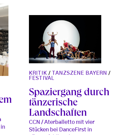
KRITIK
/
TANZSZENE BAYERN
/
FESTIVAL
Spaziergang durch
dem
tänzerische
Landschaften
a
CCN / Aterballetto mit vier
 in
Stücken bei DanceFirst in