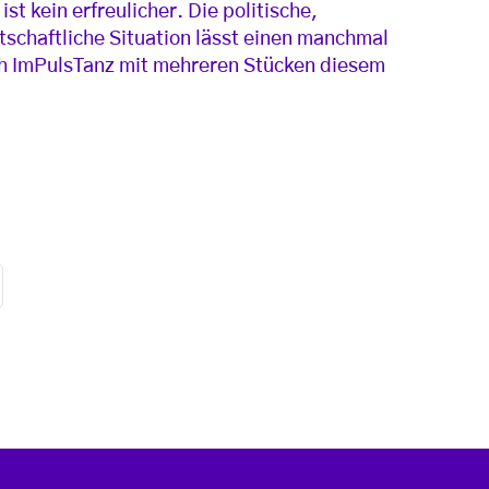
st kein erfreulicher. Die politische,
tschaftliche Situation lässt einen manchmal
ich ImPulsTanz mit mehreren Stücken diesem
te
Seite