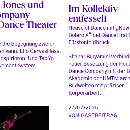
. Jones und
Im Kollektiv
Company
entfesselt
Dance Theater
House of Dance mit „New 
Bolero X“ bei DanceFirst 
Fürstenfeldbruck
ie die Begegnung zweier
 kann. Elio Gervasi lässt
Shahar Binyamini verbind
nspirieren. Und Tao Ye
neuer Besetzung der Hous
ovement System.
Dance Company mit der B
Akademie der HMTM arch
Bildwelten mit präziser
Körperarbeit.
27/07/2026
VON
GASTBEITRAG