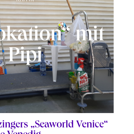
okation“ mit
Pipi
zingers „Seaworld Venice“