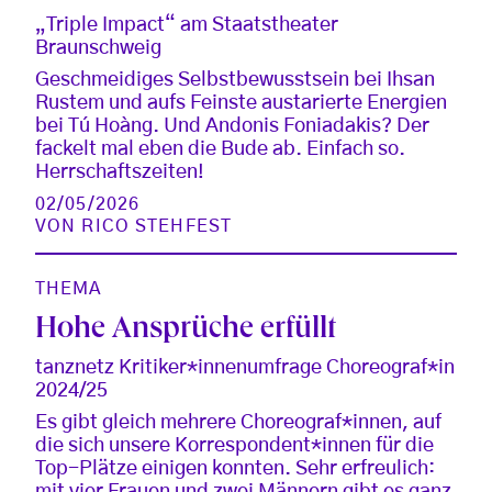
„Triple Impact“ am Staatstheater
Braunschweig
Geschmeidiges Selbstbewusstsein bei Ihsan
Rustem und aufs Feinste austarierte Energien
bei Tú Hoàng. Und Andonis Foniadakis? Der
fackelt mal eben die Bude ab. Einfach so.
Herrschaftszeiten!
02/05/2026
VON
RICO STEHFEST
THEMA
Hohe Ansprüche erfüllt
tanznetz Kritiker*innenumfrage Choreograf*in
2024/25
Es gibt gleich mehrere Choreograf*innen, auf
die sich unsere Korrespondent*innen für die
Top-Plätze einigen konnten. Sehr erfreulich:
mit vier Frauen und zwei Männern gibt es ganz