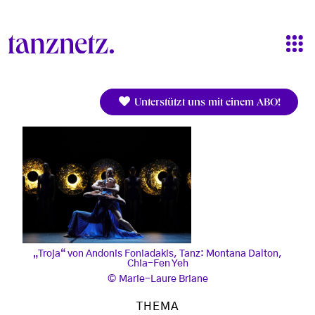
Direkt zum Inhalt
Unterstützt uns mit einem ABO!
„Troja“ von Andonis Foniadakis, Tanz: Montana Dalton,
Chia-Fen Yeh
Marie-Laure Briane
THEMA