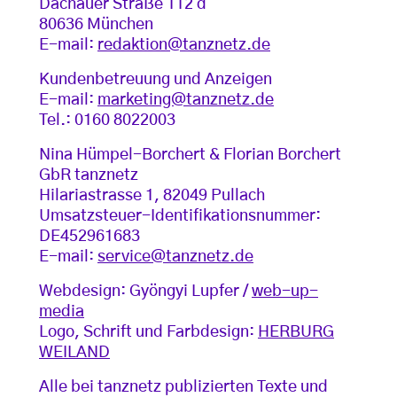
Dachauer Straße 112 d
80636 München
E-mail:
redaktion@tanznetz.de
Kundenbetreuung und Anzeigen
E-mail:
marketing@tanznetz.de
Tel.: 0160 8022003
Nina Hümpel-Borchert & Florian Borchert
GbR tanznetz
Hilariastrasse 1, 82049 Pullach
Umsatzsteuer-Identifikationsnummer:
DE452961683
E-mail:
service@tanznetz.de
Webdesign: Gyöngyi Lupfer /
web-up-
media
Logo, Schrift und Farbdesign:
HERBURG
WEILAND
Alle bei tanznetz publizierten Texte und