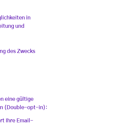
lichkeiten in
eitung und
ung des Zwecks
n eine gültige
en (Double-opt-in):
t Ihre Email-