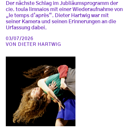
Der nächste Schlag im Jubliäumsprogramm der
cie. toula limnaios mit einer Wiederaufnahme von
„le temps d’après“. Dieter Hartwig war mit
seiner Kamera und seinen Erinnerungen an die
Urfassung dabei.
03/07/2026
VON
DIETER HARTWIG