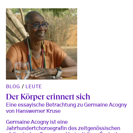
BLOG
/
LEUTE
Der Körper erinnert sich
Eine essayische Betrachtung zu Germaine Acogny
von Hanswerner Kruse
Germaine Acogny ist eine
Jahrhundertchoroegrafin des zeitgenössischen