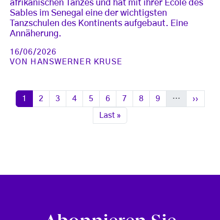
afrikanischen Tanzes und hat mit ihrer École des
Sables im Senegal eine der wichtigsten
Tanzschulen des Kontinents aufgebaut. Eine
Annäherung.
16/06/2026
VON
HANSWERNER KRUSE
Seitennummerierung
Seite
Seite
Seite
Seite
Seite
Seite
Seite
Seite
Seite
Nächste
1
2
3
4
5
6
7
8
9
…
››
Letzte Seite
Last »