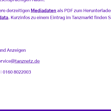
tschsprachigen Raum.
ere derzeitigen
Mediadaten
als PDF zum Herunterladen
data
. Kurzinfos zu einem Eintrag im Tanzmarkt finden 
und Anzeigen
ervice
@tanznetz.de
l.: 0160 8022003