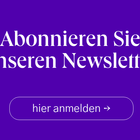
Abonnieren Si
nseren Newslett
hier anmelden
→