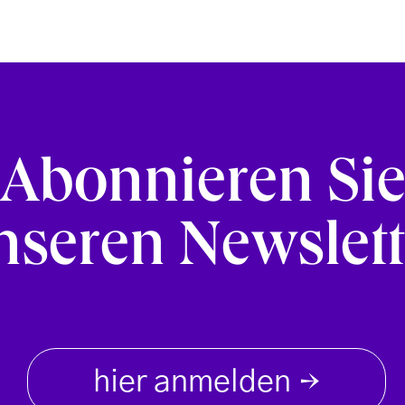
Abonnieren Si
nseren Newslett
hier anmelden
→