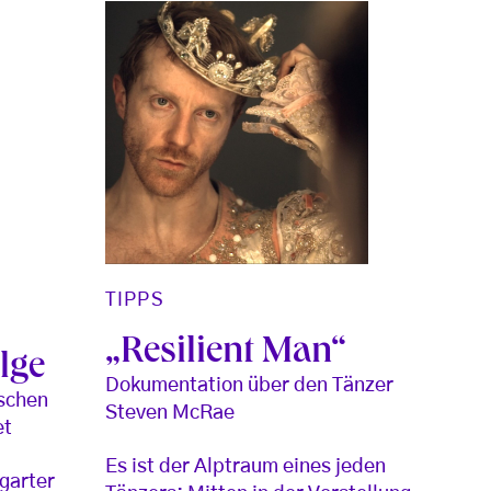
TIPPS
„Resilient Man“
olge
Dokumentation über den Tänzer
ischen
Steven McRae
et
Es ist der Alptraum eines jeden
tgarter