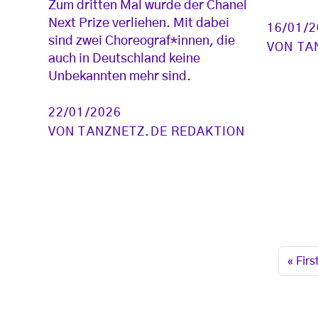
Zum dritten Mal wurde der Chanel
Next Prize verliehen. Mit dabei
16/01/
sind zwei Choreograf*innen, die
VON
TA
auch in Deutschland keine
Unbekannten mehr sind.
22/01/2026
VON
TANZNETZ.DE REDAKTION
Seitennummerierung
Erste 
« Firs