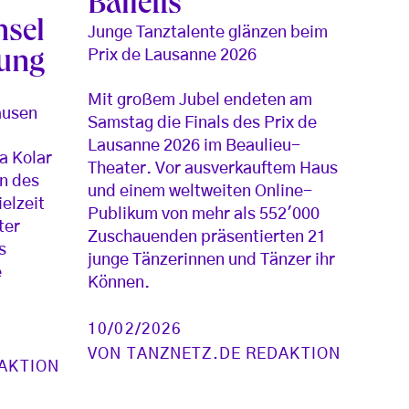
Balletts
hsel
Junge Tanztalente glänzen beim
Prix de Lausanne 2026
kung
Mit großem Jubel endeten am
ausen
Samstag die Finals des Prix de
Lausanne 2026 im Beaulieu-
a Kolar
Theater. Vor ausverkauftem Haus
in des
und einem weltweiten Online-
ielzeit
Publikum von mehr als 552'000
ter
Zuschauenden präsentierten 21
s
junge Tänzerinnen und Tänzer ihr
e
Können.
10/02/2026
VON
TANZNETZ.DE REDAKTION
AKTION