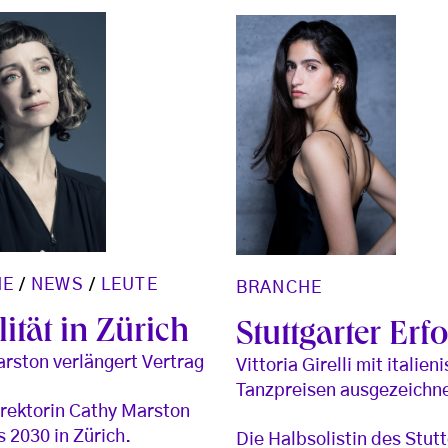
HE
/
NEWS
/
LEUTE
BRANCHE
lität in Zürich
Stuttgarter Erf
rston verlängert Vertrag
Vittoria Girelli mit italien
Tanzpreisen ausgezeichn
irektorin Cathy Marston
s 2030 in Zürich.
Die Halbsolistin des Stut