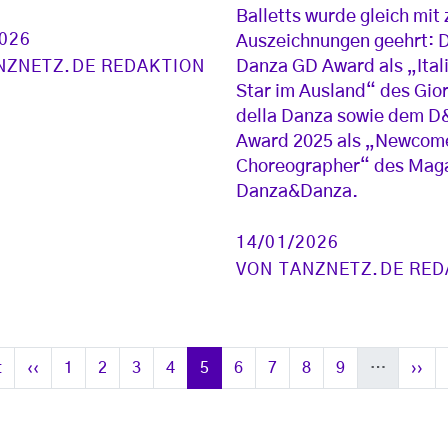
Balletts wurde gleich mit
2026
Auszeichnungen geehrt:
NZNETZ.DE REDAKTION
Danza GD Award als „Ital
Star im Ausland“ des Gio
della Danza sowie dem D
Award 2025 als „Newcom
Choreographer“ des Mag
Danza&Danza.
14/01/2026
VON
TANZNETZ.DE RED
Seite
Vorherige Seite
Seite
Seite
Seite
Seite
Seite
Seite
Seite
Seite
Seite
Näch
t
‹‹
1
2
3
4
5
6
7
8
9
…
››