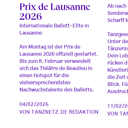
Prix de Lausanne
Ab nach 
Sonderau
2026
Scharff
Internationale Ballett-Elite in
Lausanne
Tanzgesc
Unter de
Am Montag ist der Prix de
Tänzeri
Lausanne 2026 offiziell gestartet.
Dein Leb
Bis zum 8. Februar verwandelt
rücken d
sich das Théâtre de Beaulieu in
künstler
einen Hotspot für die
die Zeit
vielversprechendsten
Blick. Fü
Nachwuchstalente des Balletts.
Ausdruck
04/02/2026
11/02/
VON
TANZNETZ.DE REDAKTION
VON
TA