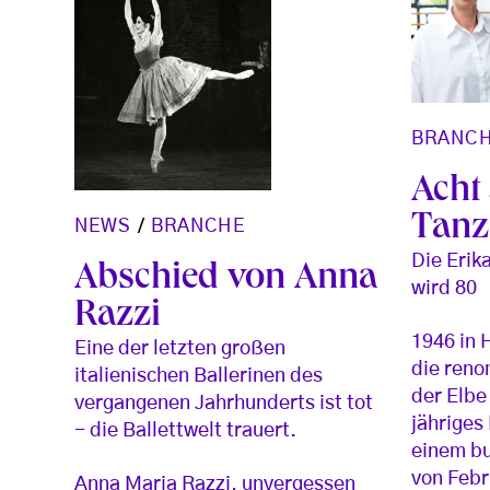
BRANC
Acht
Tanz
NEWS
/
BRANCHE
Die Erik
Abschied von Anna
wird 80
Razzi
1946 in 
Eine der letzten großen
die reno
italienischen Ballerinen des
der Elbe
vergangenen Jahrhunderts ist tot
jähriges
- die Ballettwelt trauert.
einem b
von Febr
Anna Maria Razzi, unvergessen