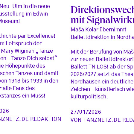
Neu-Ulm in die neue
Direktionswec
sstellung im Edwin
mit Signalwir
 Museum!
Maša Kolar übernimmt
hichte par Excellence!
Ballettdirektion in Nordh
m Leitspruch der
n Mary Wigman „Tanze
Mit der Berufung von Maš
en – Tanze Dich selbst“
zur neuen Ballettdirektor
ie Höhepunkte des
Ballett TN LOS! ab der Sp
ischen Tanzes und damit
2026/2027 setzt das Thea
 von 1918 bis 1933 in den
Nordhausen ein deutliche
r alle Fans des
Zeichen – künstlerisch wi
stanzes ein Muss!
kulturpolitisch.
2026
27/01/2026
NZNETZ.DE REDAKTION
VON
TANZNETZ.DE RED