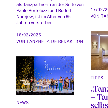
als Tanzpartnerin an der Seite von
17/02/
Paolo Bortoluzzi und Rudolf
VON
TA
Nurejew, ist im Alter von 85
Jahren verstorben.
18/02/2026
VON
TANZNETZ.DE REDAKTION
TIPPS
„Tan
– Ta
NEWS
selbs