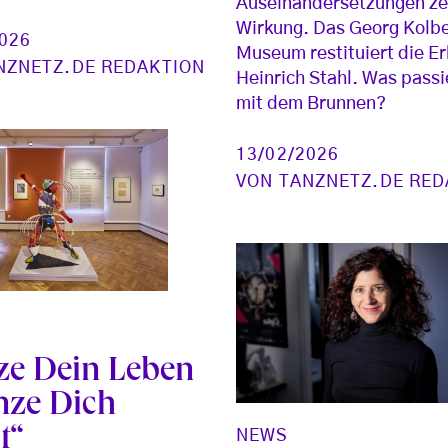
Auseinandersetzungen ze
Wirkung. Das Georg Kolb
2026
Museum restituiert die E
NZNETZ.DE REDAKTION
Heinrich Stahl. Was passie
mit dem Brunnen?
13/02/2026
VON
TANZNETZ.DE RED
ze Dein Leben
nze Dich
t“
NEWS