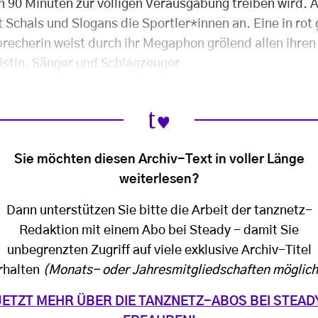
n 90 Minuten zur völligen Verausgabung treiben wird. A
t Schals und Slogans die Sportler*innen an. Eine in rot
recherin weist durch ihr Megaphon grölend allen ihren 
nistin, Sänger und Schlagzeuger
Sie möchten diesen Archiv-Text in voller Länge
weiterlesen?
Dann unterstützen Sie bitte die Arbeit der tanznetz-
Redaktion mit einem Abo bei Steady - damit Sie
unbegrenzten Zugriff auf viele exklusive Archiv-Titel
rhalten
(Monats- oder Jahresmitgliedschaften möglich
JETZT MEHR ÜBER DIE TANZNETZ-ABOS BEI STEAD