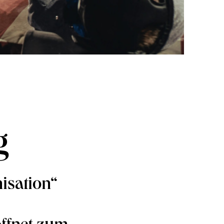
g
isation“