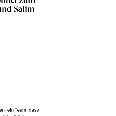
öffnet zum
und Salim
n: ein Team, dass