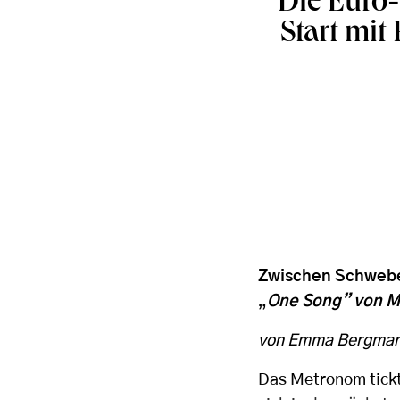
Die Euro-
Start mi
Zwischen Schwebe
„
One Song” von Mi
von Emma Bergma
Das Metronom tick