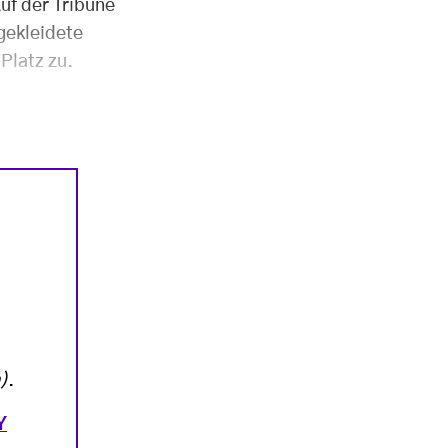
uf der Tribüne
 gekleidete
Platz zu.
)
.
Y