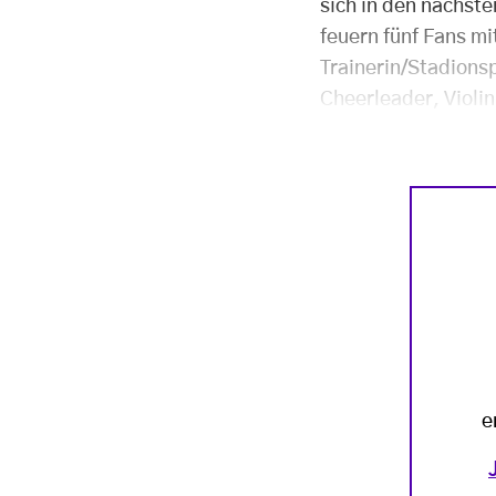
sich in den nächste
feuern fünf Fans mi
Trainerin/Stadionsp
Cheerleader, Violi
e