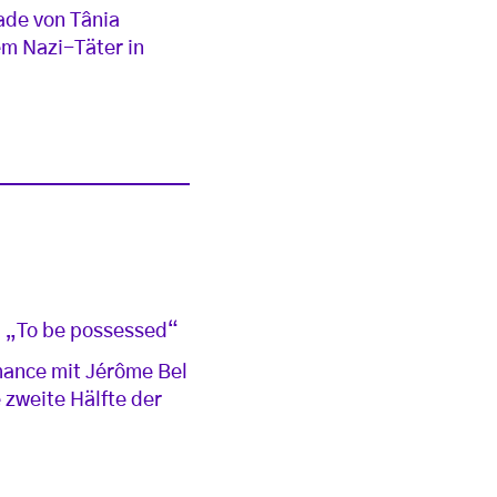
ade von Tânia
em Nazi-Täter in
nd „To be possessed“
mance mit Jérôme Bel
 zweite Hälfte der