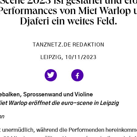
Scene 2023 ist gestartet und er
t Performances von Miet Warlop 
Djaferi ein weites Feld.
TANZNETZ.DE REDAKTION
LEIPZIG
, 10/11/2023
balken, Sprossenwand und Violine
et Warlop eröffnet die euro-scene in Leipzig
nn
t unermüdlich, während die Performenden hereinkomme