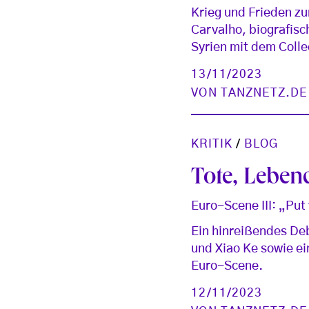
Krieg und Frieden z
Carvalho, biografisc
Syrien mit dem Coll
13/11/2023
VON
TANZNETZ.DE
KRITIK
/
BLOG
Tote, Leben
Euro-Scene III: „Put
Ein hinreißendes De
und Xiao Ke sowie e
Euro-Scene.
12/11/2023