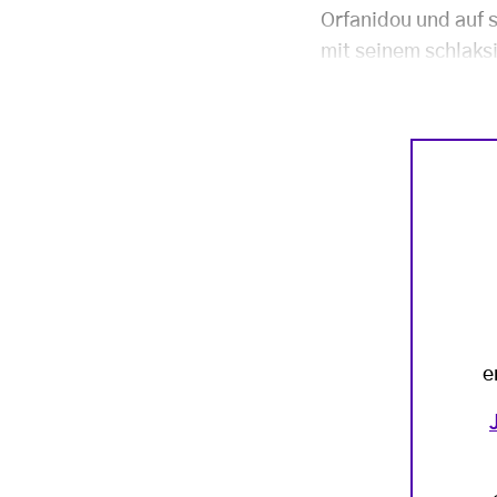
Orfanidou und auf s
mit seinem schlaks
e