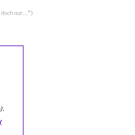
doch nur...“)
)
.
Y