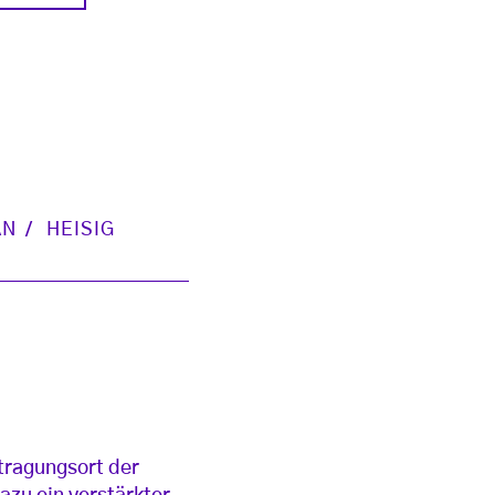
AN
HEISIG
tragungsort der