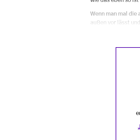
wie das eben so is
Wenn man mal die a
außen vor lässt und
e