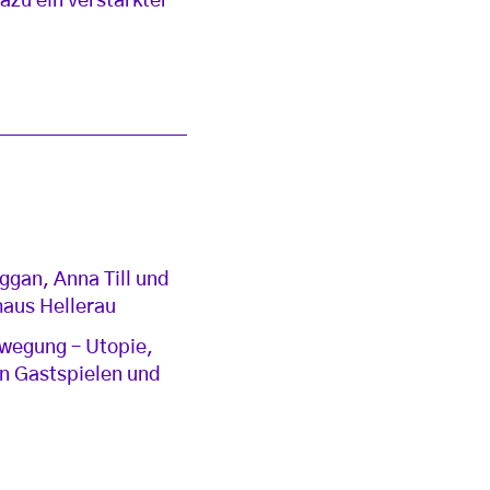
zu ein verstärkter
ggan, Anna Till und
haus Hellerau
ewegung – Utopie,
len Gastspielen und