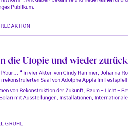
Plattform“. Mit dabei: bekannte und neue Namen und da
unges Publikum.
 REDAKTION
in die Utopie und wieder zurück
l Your... “ in vier Akten von Cindy Hammer, Johanna Ro
 rekonstruierten Saal von Adolphe Appia im Festspiel
en von Rekonstruktion der Zukunft, Raum – Licht – B
 Solari mit Ausstellungen, Installationen, Internationa
EL GRUHL