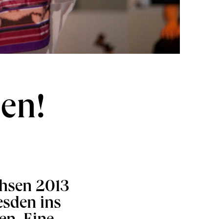
uen!
chsen 2013
esden ins