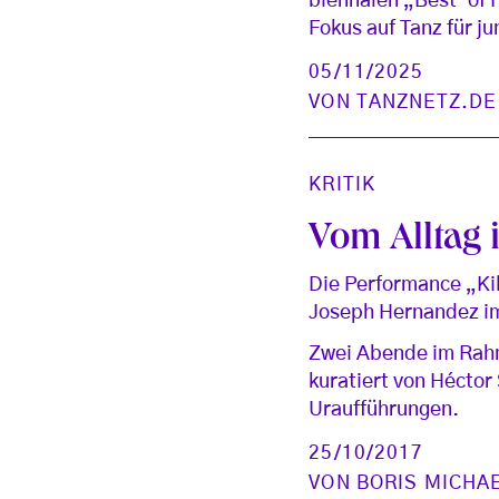
biennalen „Best-of 
Fokus auf Tanz für j
05/11/2025
VON
TANZNETZ.DE
KRITIK
Vom Alltag 
Die Performance „Kil
Joseph Hernandez im
Zwei Abende im Rahm
kuratiert von Héctor
Uraufführungen.
25/10/2017
VON
BORIS MICHA