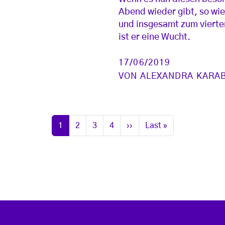
Abend wieder gibt, so wie
und insgesamt zum vierte
ist er eine Wucht.
17/06/2019
VON
ALEXANDRA KARA
Seite
Seite
Seite
Seite
Nächste Seite
Letzte Seite
1
2
3
4
››
Last »