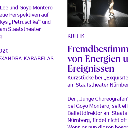
 Lee und Goyo Montero
eue Perspektiven auf
kys „Petruschka“ und
am Staatstheater
KRITIK
g
Fremdbestimm
2020
von Energien 
EXANDRA KARABELAS
Ereignissen
Kurzstücke bei „Exquisit
am Staatstheater Nürnbe
Der „Junge Choreografe
bei Goyo Montero, seit el
Ballettdirektor am Staats
Nürnberg, findet nicht oft 
Wenn es nun diesen beso