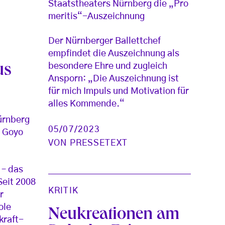
Staatstheaters Nürnberg die „Pro
meritis“-Auszeichnung
Der Nürnberger Ballettchef
empfindet die Auszeichnung als
besondere Ehre und zugleich
us
Ansporn: „Die Auszeichnung ist
für mich Impuls und Motivation für
alles Kommende.“
ürnberg
05/07/2023
t Goyo
VON
PRESSETEXT
 – das
Seit 2008
KRITIK
r
ole
Neukreationen am
kraft-