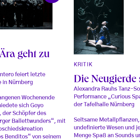
 Ära geht zu
e
KRITIK
tero feiert letzte
Die Neugierde 
 in Nürnberg
Alexandra Rauhs Tanz-S
Performance „Curious Sp
angenen Wochenende
der Tafelhalle Nürnberg
iedete sich Goyo
 der Schöpfer des
Seltsame Metallpflanzen,
ger Ballettwunders“, mit
undefinierte Wesen und j
bschiedskreation
Menge Spaß an Sounds u
s Benditos“ von seinem