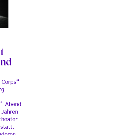
t
und
e Corps“
rg
n“-Abend
f Jahren
theater
statt.
nderen