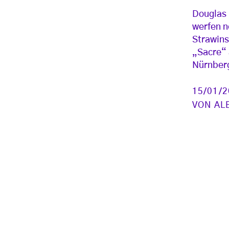
Douglas
werfen n
Strawins
„Sacre“ 
Nürnber
15/01/
VON
AL