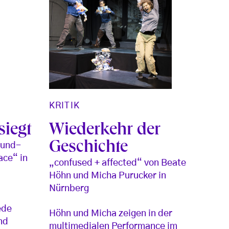
KRITIK
siegt
Wiederkehr der
Geschichte
ound-
ace“ in
„confused + affected“ von Beate
Höhn und Micha Purucker in
Nürnberg
ede
Höhn und Micha zeigen in der
nd
multimedialen Performance im