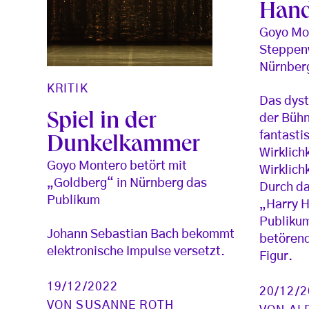
Hand
Goyo Mo
Steppen
Nürnber
KRITIK
Das dys
Spiel in der
der Bühn
fantasti
Dunkelkammer
Wirklichk
Goyo Montero betört mit
Wirklich
„Goldberg“ in Nürnberg das
Durch da
Publikum
„Harry H
Publikum
Johann Sebastian Bach bekommt
betören
elektronische Impulse versetzt.
Figur.
19/12/2022
20/12/
VON
SUSANNE ROTH