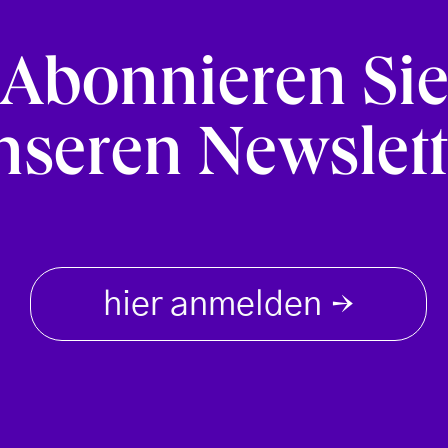
Abonnieren Si
nseren Newslett
hier anmelden
→