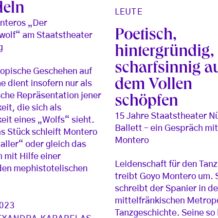
eln
LEUTE
nteros „Der
Poetisch,
wolf“ am Staatstheater
g
hintergründig,
scharfsinnig a
topische Geschehen auf
dem Vollen
e dient insofern nur als
sche Repräsentation jener
schöpfen
eit, die sich als
15 Jahre Staatstheater N
keit eines „Wolfs“ sieht.
Ballett – ein Gespräch mi
s Stück schleift Montero
Montero
aller“ oder gleich das
 mit Hilfe einer
Leidenschaft für den Tanz
den mephistotelischen
treibt Goyo Montero um. 
schreibt der Spanier in de
mittelfränkischen Metrop
2023
Tanzgeschichte. Seine so 