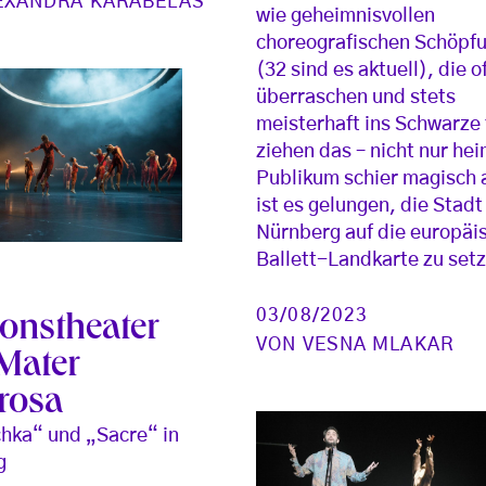
EXANDRA KARABELAS
wie geheimnisvollen
choreografischen Schöpf
(32 sind es aktuell), die o
überraschen und stets
meisterhaft ins Schwarze 
ziehen das – nicht nur hei
Publikum schier magisch 
ist es gelungen, die Stadt
Nürnberg auf die europäi
Ballett-Landkarte zu set
03/08/2023
ionstheater
VON
VESNA MLAKAR
Mater
rosa
hka“ und „Sacre“ in
g