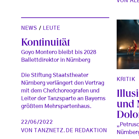
VON
AL
NEWS
/
LEUTE
Kontinuität
Goyo Montero bleibt bis 2028
Ballettdirektor in Nürnberg
Die Stiftung Staatstheater
KRITIK
Nürnberg verlängert den Vertrag
mit dem Chefchoreografen und
Illus
Leiter der Tanzsparte an Bayerns
und 
größtem Mehrspartenhaus.
Dolo
22/06/2022
„Petrusc
VON
TANZNETZ.DE REDAKTION
Nürnber