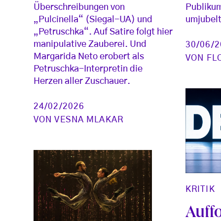
Überschreibungen von
Publikum
„Pulcinella“ (Siegal-UA) und
umjubelt
„Petruschka“. Auf Satire folgt hier
manipulative Zauberei. Und
30/06/
Margarida Neto erobert als
VON
FL
Petruschka-Interpretin die
Herzen aller Zuschauer.
24/02/2026
VON
VESNA MLAKAR
KRITIK
Auff