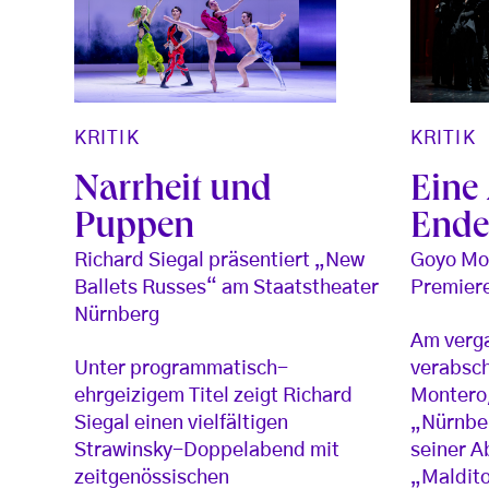
KRITIK
KRITIK
Narrheit und
Eine
Puppen
End
Richard Siegal präsentiert „New
Goyo Mon
Ballets Russes“ am Staatstheater
Premiere
Nürnberg
Am verg
Unter programmatisch-
verabsch
ehrgeizigem Titel zeigt Richard
Montero,
Siegal einen vielfältigen
„Nürnber
Strawinsky-Doppelabend mit
seiner A
zeitgenössischen
„Maldito