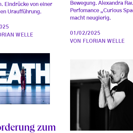
Bewegung. Alexandra Ra
. Eindrücke von einer
Perfomance „Curious Sp
en Uraufführung.
macht neugierig.
2025
01/02/2025
ORIAN WELLE
VON
FLORIAN WELLE
orderung zum