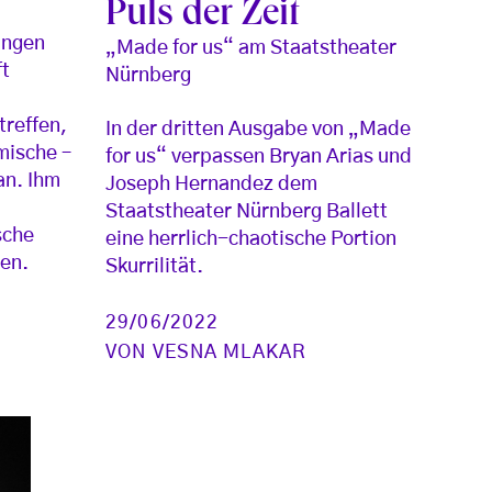
Puls der Zeit
ungen
„Made for us“ am Staatstheater
ft
Nürnberg
treffen,
In der dritten Ausgabe von „Made
mische –
for us“ verpassen Bryan Arias und
an. Ihm
Joseph Hernandez dem
Staatstheater Nürnberg Ballett
sche
eine herrlich-chaotische Portion
zen.
Skurrilität.
29/06/2022
VON
VESNA MLAKAR