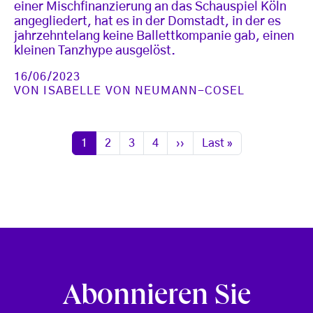
einer Mischfinanzierung an das Schauspiel Köln
angegliedert, hat es in der Domstadt, in der es
jahrzehntelang keine Ballettkompanie gab, einen
kleinen Tanzhype ausgelöst.
16/06/2023
VON
ISABELLE VON NEUMANN-COSEL
Seitennummerierung
Seite
Seite
Seite
Seite
Nächste Seite
Letzte Seite
1
2
3
4
››
Last »
Abonnieren Sie