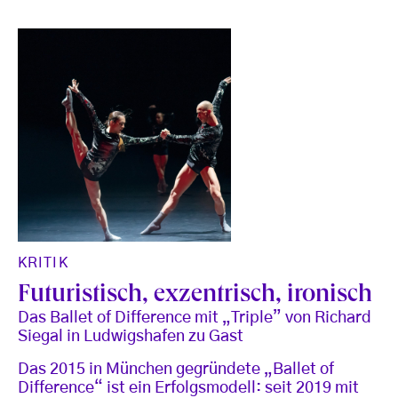
KRITIK
Futuristisch, exzentrisch, ironisch
Das Ballet of Difference mit „Triple” von Richard
Siegal in Ludwigshafen zu Gast
Das 2015 in München gegründete „Ballet of
Difference“ ist ein Erfolgsmodell: seit 2019 mit