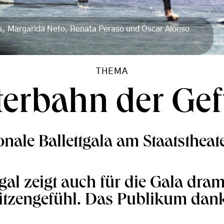
rs, Margarida Neto, Renata Peraso und Òscar Alonso
THEMA
terbahn der Gef
ionale Ballettgala am Staatsthea
gal zeigt auch für die Gala dra
itzengefühl. Das Publikum dank