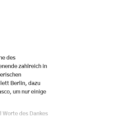
hne des
enende zahlreich in
yerischen
ett Berlin, dazu
sco, um nur einige
l Worte des Dankes