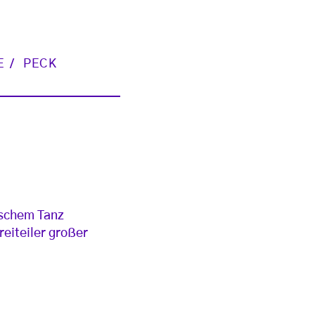
E
PECK
ischem Tanz
eiteiler großer