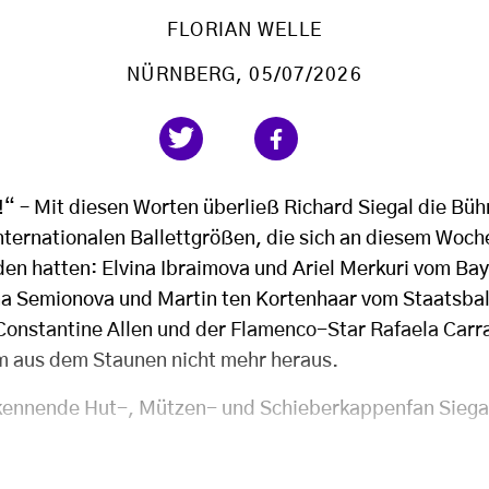
FLORIAN WELLE
NÜRNBERG
, 05/07/2026
“ – Mit diesen Worten überließ Richard Siegal die Bü
ternationalen Ballettgrößen, die sich an diesem Woch
en hatten: Elvina Ibraimova und Ariel Merkuri vom Ba
ina Semionova und Martin ten Kortenhaar vom Staatsball
Constantine Allen und der Flamenco-Star Rafaela Carra
m aus dem Staunen nicht mehr heraus.
ekennende Hut-, Mützen- und Schieberkappenfan Siega