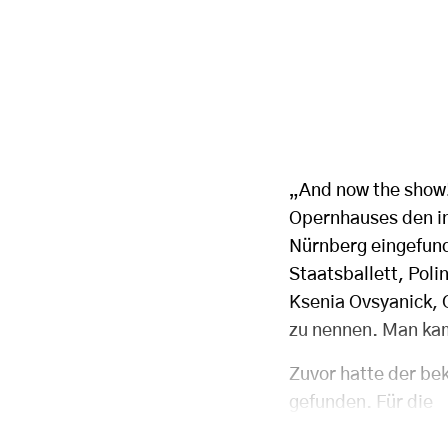
„And now the show!
Opernhauses den in
Nürnberg eingefund
Staatsballett, Pol
Ksenia Ovsyanick, 
zu nennen. Man ka
Zuvor hatte der b
gefunden. Für die