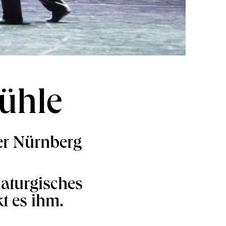
ühle
ter Nürnberg
maturgisches
t es ihm.