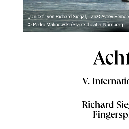
„Unitxt“ von Richard Siegal, Tanz: Avrey Reine
Pedro Malinowski /Staatstheater Nürnberg
Ach
V. Internat
Richard Sie
Fingersp