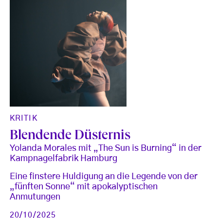
KRITIK
Blendende Düsternis
Yolanda Morales mit „The Sun is Burning“ in der
Kampnagelfabrik Hamburg
Eine finstere Huldigung an die Legende von der
„fünften Sonne“ mit apokalyptischen
Anmutungen
20/10/2025