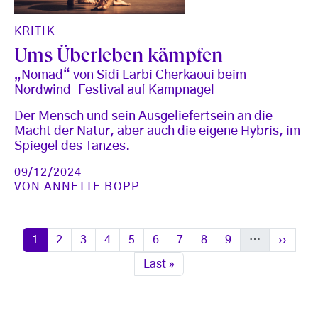
KRITIK
Ums Überleben kämpfen
„Nomad“ von Sidi Larbi Cherkaoui beim
Nordwind-Festival auf Kampnagel
Der Mensch und sein Ausgeliefertsein an die
Macht der Natur, aber auch die eigene Hybris, im
Spiegel des Tanzes.
09/12/2024
VON
ANNETTE BOPP
Seitennummerierung
Seite
Seite
Seite
Seite
Seite
Seite
Seite
Seite
Seite
Nächste
1
2
3
4
5
6
7
8
9
…
››
Letzte Seite
Last »