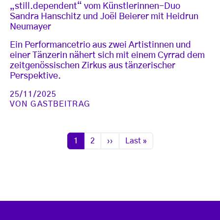
„still.dependent“ vom Künstlerinnen-Duo
Sandra Hanschitz und Joël Beierer mit Heidrun
Neumayer
Ein Performancetrio aus zwei Artistinnen und
einer Tänzerin nähert sich mit einem Cyrrad dem
zeitgenössischen Zirkus aus tänzerischer
Perspektive.
25/11/2025
VON
GASTBEITRAG
Seitennummerierung
Seite
Seite
Nächste Seite
Letzte Seite
1
2
››
Last »