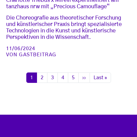
Charlotte Triebus x Mirevi experimentiert am
tanzhaus nrw mit „Precious Camouflage“
Die Choreografie aus theoretischer Forschung
und künstlerischer Praxis bringt spezialisierte
Technologien in die Kunst und künstlerische
Perspektiven in die Wissenschaft.
11/06/2024
VON
GASTBEITRAG
Seitennummerierung
Seite
Seite
Seite
Seite
Seite
Nächste Seite
Letzte Seite
1
2
3
4
5
››
Last »