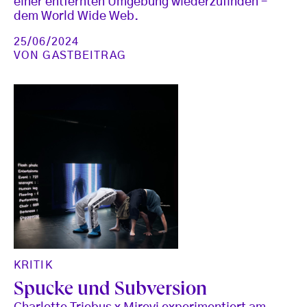
einer entfernten Umgebung wiederzufinden –
dem World Wide Web.
25/06/2024
VON
GASTBEITRAG
KRITIK
Spucke und Subversion