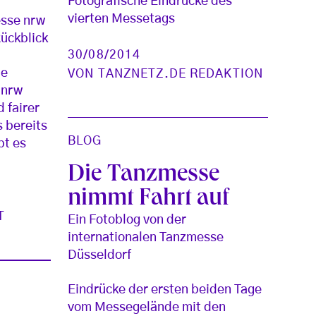
Fotografische Eindrücke des
vierten Messetags
esse nrw
Rückblick
30/08/2014
ie
VON
TANZNETZ.DE REDAKTION
 nrw
d fairer
s bereits
BLOG
bt es
Die Tanzmesse
nimmt Fahrt auf
T
Ein Fotoblog von der
internationalen Tanzmesse
Düsseldorf
Eindrücke der ersten beiden Tage
vom Messegelände mit den