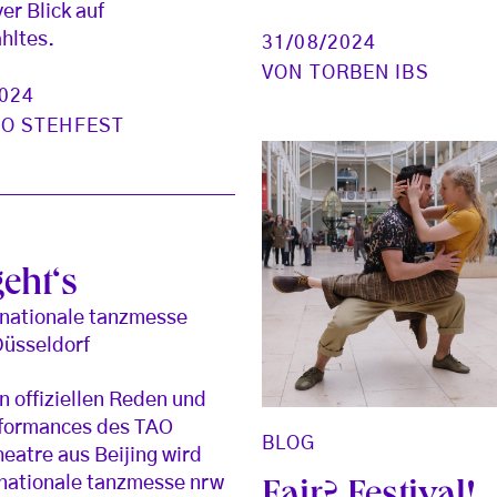
er Blick auf
hltes.
31/08/2024
VON
TORBEN IBS
2024
CO STEHFEST
eht‘s
rnationale tanzmesse
Düsseldorf
en offiziellen Reden und
rformances des TAO
BLOG
eatre aus Beijing wird
rnationale tanzmesse nrw