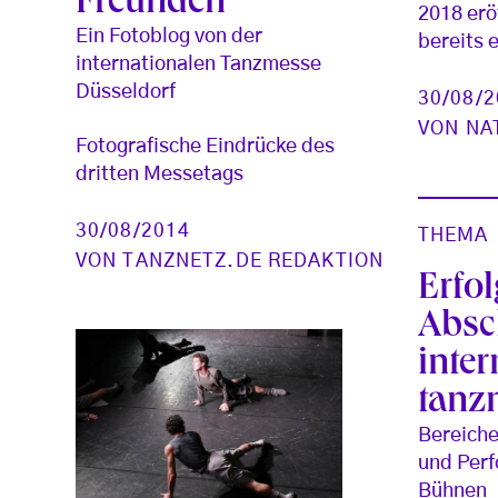
Freunden
2018 eröf
Ein Fotoblog von der
bereits 
internationalen Tanzmesse
Düsseldorf
30/08/
VON
NA
Fotografische Eindrücke des
dritten Messetags
30/08/2014
THEMA
VON
TANZNETZ.DE REDAKTION
Erfol
Absc
inter
tanz
Bereiche
und Per
Bühnen