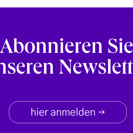
Abonnieren Si
nseren Newslett
hier anmelden
→