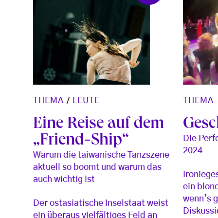
THEMA
THEMA
/
LEUTE
Gesc
Eine Reise auf dem
„Friend-Ship“
Die Per
2024
Warum die taiwanische Tanzszene
aktuell so boomt und warum das
Ironiege
auch wichtig ist
ein blon
wenn’s ge
Der ostasiatische Inselstaat weist
Diskussi
ein überaus vielfältiges Feld an