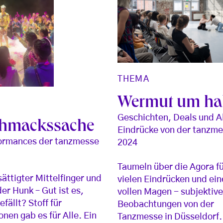
THEMA
Wermut um hal
Geschichten, Deals und A
hmackssache
Eindrücke von der tanzm
formances der tanzmesse
2024
Taumeln über die Agora fü
sättigter Mittelfinger und
vielen Eindrücken und ei
der Hunk – Gut ist es,
vollen Magen - subjektiv
fällt? Stoff für
Beobachtungen von der
onen gab es für Alle. Ein
Tanzmesse in Düsseldorf.