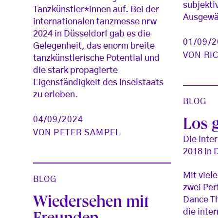
subjektiv
Tanzkünstler*innen auf. Bei der
Ausgewä
internationalen tanzmesse nrw
2024 in Düsseldorf gab es die
01/09/
Gelegenheit, das enorm breite
VON
RI
tanzkünstlerische Potential und
die stark propagierte
Eigenständigkeit des Inselstaats
zu erleben.
BLOG
04/09/2024
Los g
VON
PETER SAMPEL
Die inte
2018 in 
Mit viel
BLOG
zwei Pe
Wiedersehen mit
Dance Th
die inte