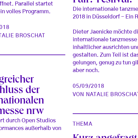
Fair? Festival!
fnet. Parallel startet
Die internationale tanzm
ein volles Programm.
2018 in Düsseldorf - Ein 
2018
Dieter Jaenicke möchte d
TALIE BROSCHAT
internationale tanzmesse
inhaltlicher ausrichten un
gestalten. Zum Teil ist da
gelungen, genug zu tun gi
aber noch.
greicher
05/09/2018
hluss der
VON
NATALIE BROSCHA
nationalen
messe nrw
rt durch Open Studios
THEMA
formances außerhalb von