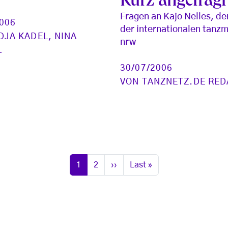
Kurz angefragt
Fragen an Kajo Nelles, de
2006
der internationalen tanz
DJA KADEL
,
NINA
nrw
L
30/07/2006
VON
TANZNETZ.DE RED
Seite
Seite
Nächste Seite
Letzte Seite
1
2
››
Last »