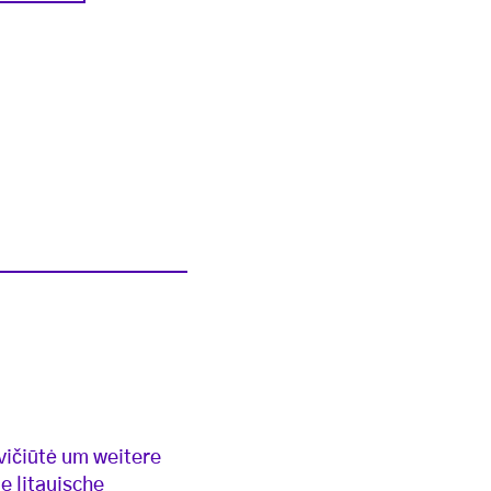
vičiūtė um weitere
e litauische