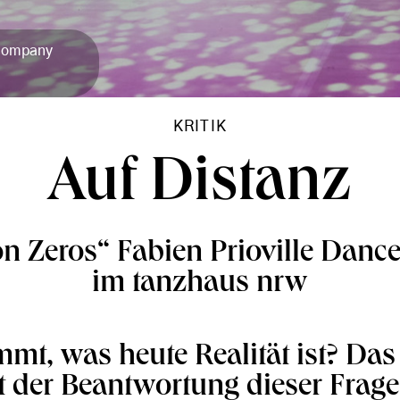
 Company
KRITIK
Auf Distanz
n Zeros“ Fabien Prioville Dan
im tanzhaus nrw
mmt, was heute Realität ist? Da
it der Beantwortung dieser Frage