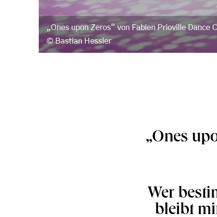
„Ones upon Zeros“ von Fabien Prioville Dance
Bastian Hessler
„Ones upo
Wer besti
bleibt m