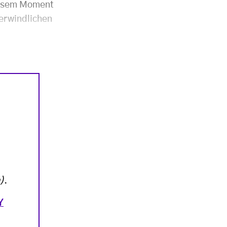
diesem Moment
berwindlichen
)
.
Y