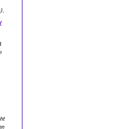
)
.
Y
d
e
ht
en