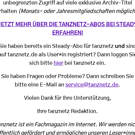
unbegrenzten Zugriff auf viele exklusive Archiv-Titel
rhalten
(Monats- oder Jahresmitgliedschaften möglich
JETZT MEHR ÜBER DIE TANZNETZ-ABOS BEI STEAD
ERFAHREN!
Sie haben bereits ein Steady-Abo für tanznetz
und
sin
auf tanznetz.de als User*in registriert? Dann loggen Si
sich bitte
hier
bei tanznetz ein.
Sie haben Fragen oder Probleme? Dann schreiben Sie
bitte eine E-Mail an
service@tanznetz.de
.
Vielen Dank für Ihre Unterstützung,
Ihre tanznetz Redaktion.
anznetz ist ein Fachmagazin im Internet. Wir werden nic
ffentlich gefördert und ermöglichen unseren Leser*inn