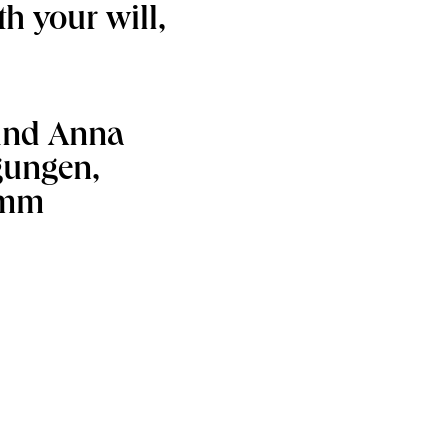
ith your will,
 und Anna
gungen,
amm