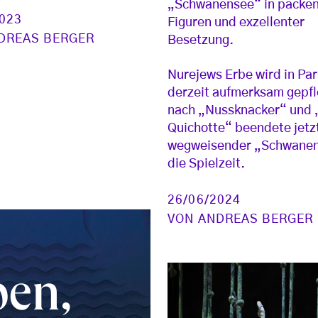
„Schwanensee“ in packe
2023
Figuren und exzellenter
DREAS BERGER
Besetzung.
Nurejews Erbe wird in Par
derzeit aufmerksam gepfl
nach „Nussknacker“ und
Quichotte“ beendete jetzt
wegweisender „Schwane
die Spielzeit.
26/06/2024
VON
ANDREAS BERGER
ben,