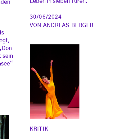
Leben in sieben Türen.
nden
30/06/2024
VON
ANDREAS BERGER
is
egt,
 „Don
 sein
nsee“
KRITIK