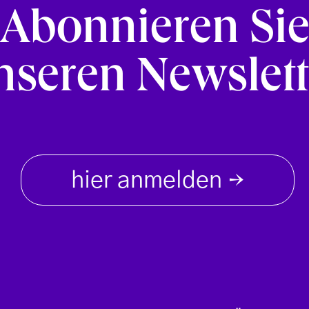
Abonnieren Si
nseren Newslett
hier anmelden
→