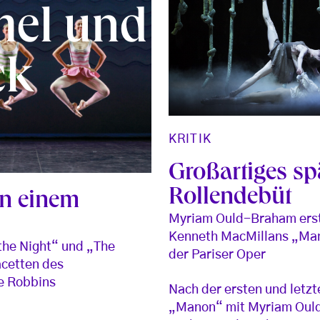
mel und
ck
KRITIK
Großartiges sp
Rollendebüt
an einem
Myriam Ould-Braham erst
Kenneth MacMillans „Ma
 the Night“ und „The
der Pariser Oper
acetten des
e Robbins
Nach der ersten und letzt
„Manon“ mit Myriam Oul