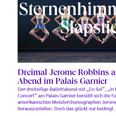
Sternenhim
Slapsti
Dreimal Jerome Robbins 
Abend im Palais Garnier
Der dreiteilige Ballettabend mit „En Sol“, „In
Concert“ am Palais Garnier bemüht sich die F
amerikanischen Meisterchoreographen Jerom
herauszustellen. Doch das glückt nur bedingt.