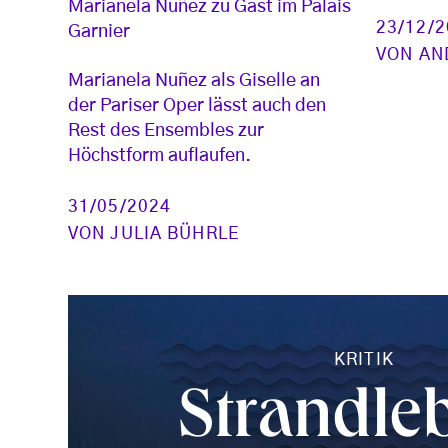
Marianela Nuñez zu Gast im Palais
23/12/
Garnier
VON
AN
Marianela Nuñez als Giselle an
der Pariser Oper lässt auch den
Rest des Ensembles zur
Höchstform auflaufen.
31/05/2024
VON
JULIA BÜHRLE
KRITIK
Strandle