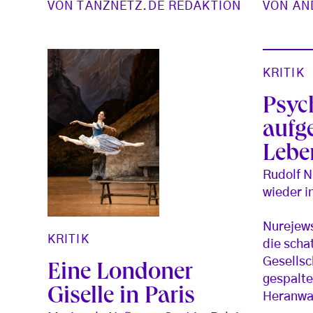
VON
TANZNETZ.DE REDAKTION
VON
AN
KRITIK
Psyc
aufg
Lebe
Rudolf 
wieder i
Nurejews
KRITIK
die scha
Gesellsc
Eine Londoner
gespalte
Giselle in Paris
Heranwa