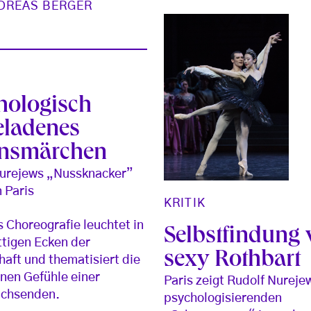
DREAS BERGER
hologisch
eladenes
nsmärchen
Nurejews „Nussknacker”
n Paris
KRITIK
 Choreografie leuchtet in
Selbstfindung 
ttigen Ecken der
sexy Rothbart
haft und thematisiert die
nen Gefühle einer
Paris zeigt Rudolf Nureje
chsenden.
psychologisierenden