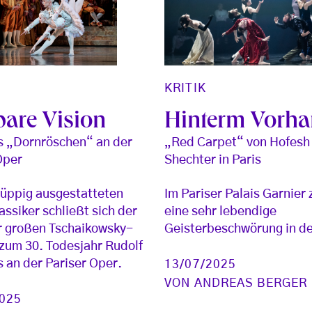
KRITIK
Hinterm Vorh
bare Vision
„Red Carpet“ von Hofesh
s „Dornröschen“ an der
Shechter in Paris
Oper
Im Pariser Palais Garnier 
üppig ausgestatteten
eine sehr lebendige
assiker schließt sich der
Geisterbeschwörung in d
r großen Tschaikowsky-
 zum 30. Todesjahr Rudolf
 an der Pariser Oper.
13/07/2025
VON
ANDREAS BERGER
2025