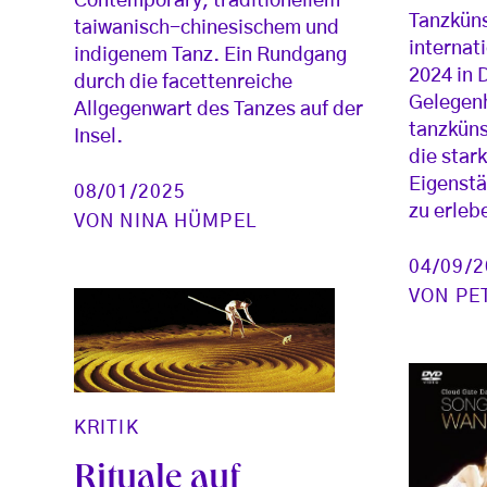
Contemporary, traditionellem
Tanzküns
taiwanisch-chinesischem und
internat
indigenem Tanz. Ein Rundgang
2024 in 
durch die facettenreiche
Gelegenh
Allgegenwart des Tanzes auf der
tanzküns
Insel.
die star
Eigenstä
08/01/2025
zu erleb
VON
NINA HÜMPEL
04/09/
VON
PE
KRITIK
Rituale auf