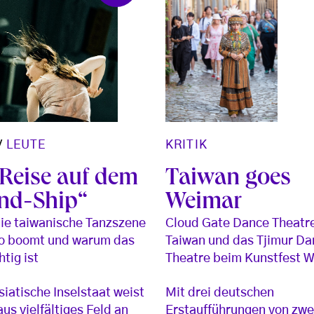
/
LEUTE
KRITIK
 Reise auf dem
Taiwan goes
end-Ship“
Weimar
ie taiwanische Tanzszene
Cloud Gate Dance Theatre
so boomt und warum das
Taiwan und das Tjimur Da
tig ist
Theatre beim Kunstfest 
siatische Inselstaat weist
Mit drei deutschen
us vielfältiges Feld an
Erstaufführungen von zwe