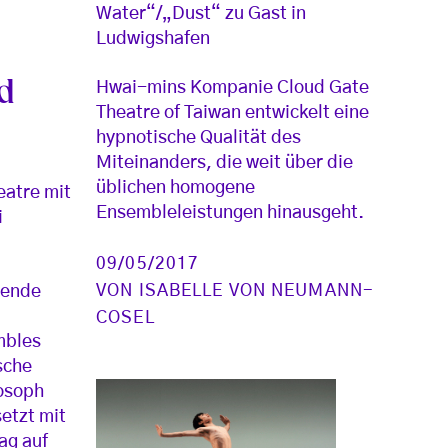
Water“/„Dust“ zu Gast in
Ludwigshafen
nd
Hwai-mins Kompanie Cloud Gate
Theatre of Taiwan entwickelt eine
hypnotische Qualität des
Miteinanders, die weit über die
üblichen homogene
eatre mit
Ensembleleistungen hinausgeht.
i
09/05/2017
VON
ISABELLE VON NEUMANN-
eßende
COSEL
mbles
sche
losoph
etzt mit
ag auf