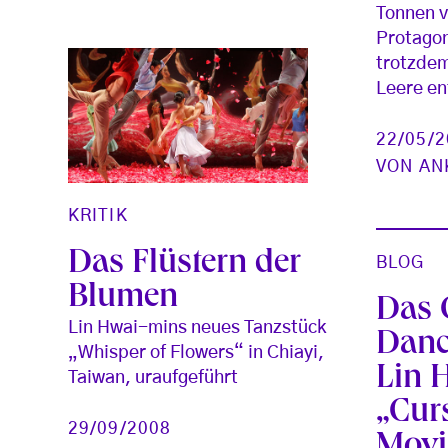
Tonnen v
Protago
trotzde
Leere en
22/05/
VON
AN
KRITIK
Das Flüstern der
BLOG
Blumen
Das 
Lin Hwai-mins neues Tanzstück
Danc
„Whisper of Flowers“ in Chiayi,
Lin 
Taiwan, uraufgeführt
„Curs
29/09/2008
Movi