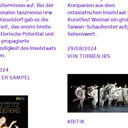
tler*innen auf. Bei der
Kompanien aus dem
ionalen tanzmesse nrw
ostasiatischen Inselstaat
Düsseldorf gab es die
Kunstfest Weimar ein gro
eit, das enorm breite
Taiwan-Schaufenster auf
tlerische Potential und
Sehenswert.
k propagierte
ndigkeit des Inselstaats
29/08/2024
en.
VON
TORBEN IBS
2024
TER SAMPEL
KRITIK