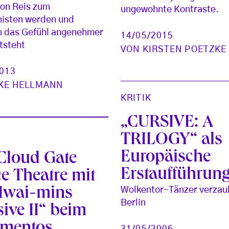
on Reis zum
ungewohnte Kontraste.
nisten werden und
m das Gefühl angenehmer
14/05/2015
tsteht
VON
KIRSTEN POETZKE
2013
KE HELLMANN
KRITIK
„CURSIVE: A
TRILOGY“ als
Europäische
Cloud Gate
Erstaufführun
e Theatre mit
Hwai-mins
Wolkentor-Tänzer verzau
Berlin
ive II“ beim
mentos
31/05/2006