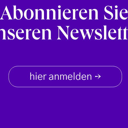
Abonnieren Si
nseren Newslett
hier anmelden
→