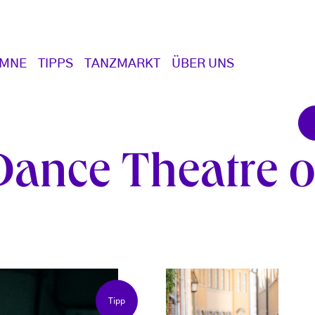
UMNE
TIPPS
TANZMARKT
ÜBER UNS
Dance Theatre 
Tipp