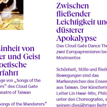
Zwischen
fließender
Leichtigkeit u
düsterer
Apokalypse
Das Cloud Gate Dance Th
Einheit von
zwei Europapremieren be
er und Geist
Movimentos
oetische
Schönheit, Stille und fli
rfahrt
Bewegungen sind das
ge von „Songs of the
Markenzeichen des Ense
rs” des Cloud Gate
aus Taiwan. Der künstleri
eatre of Taiwan
Leiter Lin Hwai-Min, Phi
unter den Choreografen, s
Songs of the Wanderers”
seinem diesjährigen Beitr