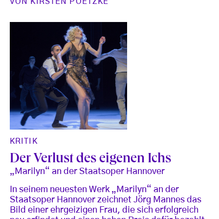
VON
KIRSTEN POETZKE
KRITIK
Der Verlust des eigenen Ichs
„Marilyn“ an der Staatsoper Hannover
In seinem neuesten Werk „Marilyn“ an der
Staatsoper Hannover zeichnet Jörg Mannes das
Bild einer ehrgeizigen Frau, die sich erfolgreich