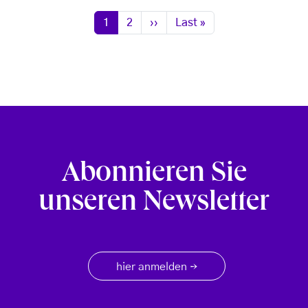
Seitennummerierung
Seite
Seite
Nächste Seite
Letzte Seite
1
2
››
Last »
Abonnieren Sie
unseren Newsletter
hier anmelden
→