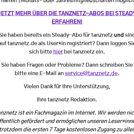
rhalten
(Monats- oder Jahresmitgliedschaften möglich
JETZT MEHR ÜBER DIE TANZNETZ-ABOS BEI STEAD
ERFAHREN!
Sie haben bereits ein Steady-Abo für tanznetz
und
sin
auf tanznetz.de als User*in registriert? Dann loggen Si
sich bitte
hier
bei tanznetz ein.
Sie haben Fragen oder Probleme? Dann schreiben Sie
bitte eine E-Mail an
service@tanznetz.de
.
Vielen Dank für Ihre Unterstützung,
Ihre tanznetz Redaktion.
anznetz ist ein Fachmagazin im Internet. Wir werden nic
ffentlich gefördert und ermöglichen unseren Leser*inn
trotzdem die ersten 7 Tage kostenlosen Zugang zu alle