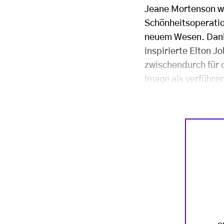
Jeane Mortenson wan
Schönheitsoperati
neuem Wesen. Dank 
inspirierte Elton 
zwischendurch für 
Image als verführer