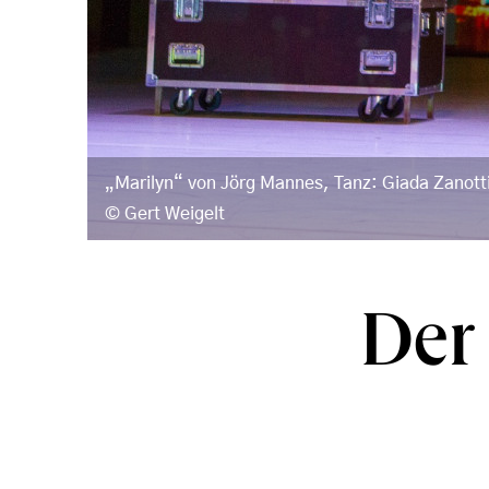
„Marilyn“ von Jörg Mannes, Tanz: Giada Zanotti
Gert Weigelt
Der