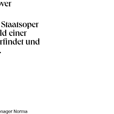
over
 Staatsoper
ld einer
erfindet und
.
eenager Norma