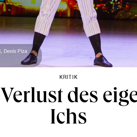
, Denis Piza
KRITIK
 Verlust des eig
Ichs