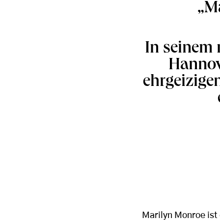
„Ma
In seinem 
Hannove
ehrgeizigen
Marilyn Monroe ist