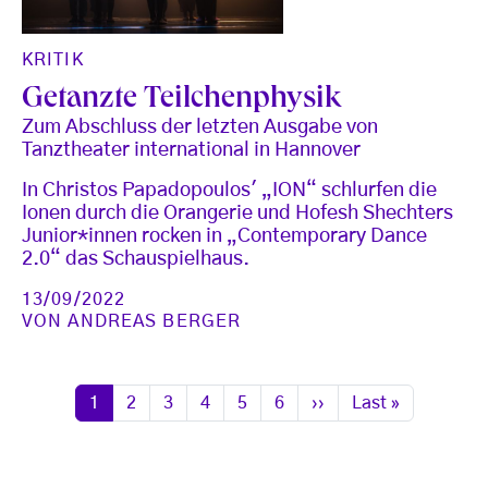
KRITIK
Getanzte Teilchenphysik
Zum Abschluss der letzten Ausgabe von
Tanztheater international in Hannover
In Christos Papadopoulos' „ION“ schlurfen die
Ionen durch die Orangerie und Hofesh Shechters
Junior*innen rocken in „Contemporary Dance
2.0“ das Schauspielhaus.
13/09/2022
VON
ANDREAS BERGER
Seitennummerierung
Seite
Seite
Seite
Seite
Seite
Seite
Nächste Seite
Letzte Seite
1
2
3
4
5
6
››
Last »