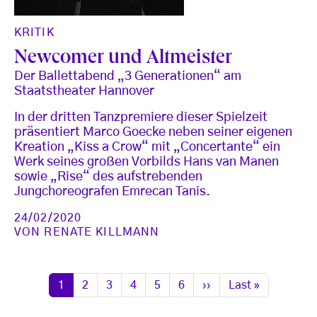
KRITIK
Newcomer und Altmeister
Der Ballettabend „3 Generationen“ am
Staatstheater Hannover
In der dritten Tanzpremiere dieser Spielzeit
präsentiert Marco Goecke neben seiner eigenen
Kreation „Kiss a Crow“ mit „Concertante“ ein
Werk seines großen Vorbilds Hans van Manen
sowie „Rise“ des aufstrebenden
Jungchoreografen Emrecan Tanis.
24/02/2020
VON
RENATE KILLMANN
Seitennummerierung
Seite
Seite
Seite
Seite
Seite
Seite
Nächste Seite
Letzte Seite
1
2
3
4
5
6
››
Last »