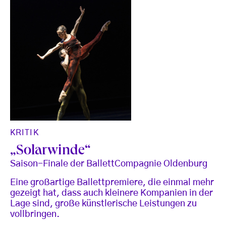
KRITIK
„Solarwinde“
Saison-Finale der BallettCompagnie Oldenburg
Eine großartige Ballettpremiere, die einmal mehr
gezeigt hat, dass auch kleinere Kompanien in der
Lage sind, große künstlerische Leistungen zu
vollbringen.