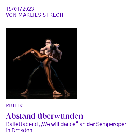
15/01/2023
VON
MARLIES STRECH
KRITIK
Abstand überwunden
Ballettabend „We will dance“ an der Semperoper
in Dresden