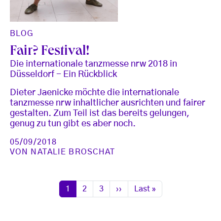
BLOG
Fair? Festival!
Die internationale tanzmesse nrw 2018 in
Düsseldorf - Ein Rückblick
Dieter Jaenicke möchte die internationale
tanzmesse nrw inhaltlicher ausrichten und fairer
gestalten. Zum Teil ist das bereits gelungen,
genug zu tun gibt es aber noch.
05/09/2018
VON
NATALIE BROSCHAT
Seitennummerierung
Seite
Seite
Seite
Nächste Seite
Letzte Seite
1
2
3
››
Last »