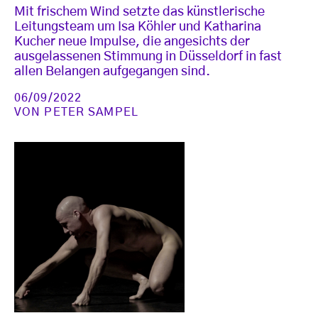
Mit frischem Wind setzte das künstlerische
Leitungsteam um Isa Köhler und Katharina
Kucher neue Impulse, die angesichts der
ausgelassenen Stimmung in Düsseldorf in fast
allen Belangen aufgegangen sind.
06/09/2022
VON
PETER SAMPEL