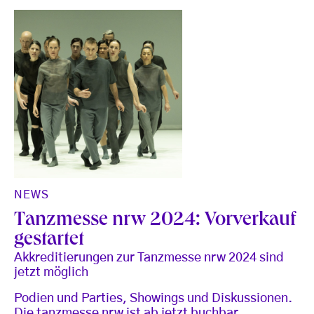
NEWS
Tanzmesse nrw 2024: Vorverkauf
gestartet
Akkreditierungen zur Tanzmesse nrw 2024 sind
jetzt möglich
Podien und Parties, Showings und Diskussionen.
Die tanzmesse nrw ist ab jetzt buchbar.