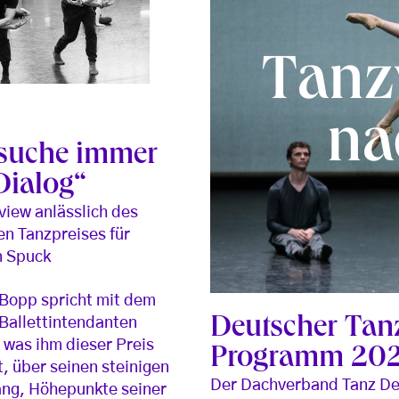
Tanz
na
 suche immer
Dialog“
rview anlässlich des
n Tanzpreises für
n Spuck
Bopp spricht mit dem
Deutscher Tan
 Ballettintendanten
 was ihm dieser Preis
Programm 20
, über seinen steinigen
Der Dachverband Tanz De
ng, Höhepunkte seiner