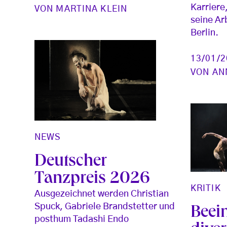
Karriere
VON
MARTINA KLEIN
seine Ar
Berlin.
13/01/
VON
AN
NEWS
Deutscher
Tanzpreis 2026
KRITIK
Ausgezeichnet werden Christian
Spuck, Gabriele Brandstetter und
Beei
posthum Tadashi Endo