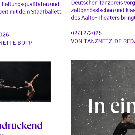
Deutschen Tanzpreis vorg
, Leitungsqualitäten und
zeitgenössischen und kla
beit mit dem Staatballett
des Aalto-Theaters bring
02/12/2025
2026
VON
TANZNETZ.DE RED
NETTE BOPP
In ei
ndruckend