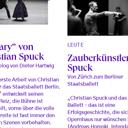
LEUTE
ary“ von
stian Spuck
Zauberkünstle
blog von Dieter Hartwig
Spuck
Von Zürich zum Berliner
erste Arbeit von Christian
Staatsballett
r das Staatsballett Berlin.
 entwickelt seinen
„Christian Spuck und das
Reiz, die Bühne ist
Ballett – das ist eine
lt, vorne über die volle
Erfolgsgeschichte, die sic
eite ist fast immer den
Opernhaus nur wünschen 
n Szenen vorbehalten.
(Andreas Homoki, Intend