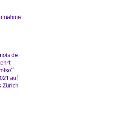
aufnahme
nois de
kehrt
reise“
021 auf
s Zürich