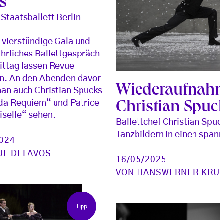
s
 Staatsballett Berlin
t vierstündige Gala und
ührliches Ballettgespräch
ttag lassen Revue
n. An den Abenden davor
Wiederaufnahm
an auch Christian Spucks
da Requiem“ und Patrice
Christian Spuck
iselle“ sehen.
Ballettchef Christian Spu
Tanzbildern in einen span
2024
UL DELAVOS
16/05/2025
VON
HANSWERNER KRU
Tipp