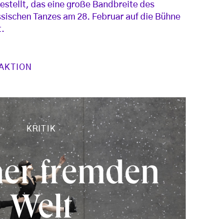
estellt, das eine große Bandbreite des
ssischen Tanzes am 28. Februar auf die Bühne
t.
AKTION
KRITIK
ner fremden
Welt