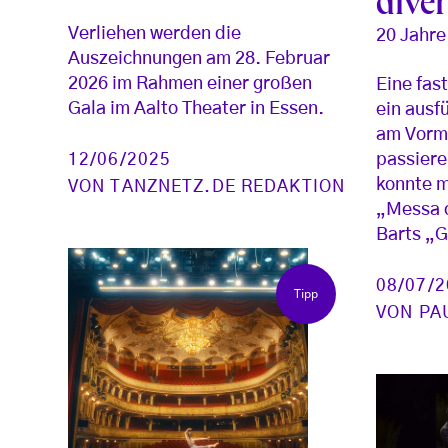
diver
Verliehen werden die
20 Jahre
Auszeichnungen am 28. Februar
2026 im Rahmen einer großen
Eine fas
Gala im Aalto Theater in Essen.
ein ausf
am Vormi
passiere
12/06/2025
konnte m
VON
TANZNETZ.DE REDAKTION
„Messa 
Barts „G
08/07/
Tipp
VON
PA