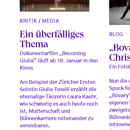
KRITIK
/
MEDIA
Ein überfälliges
BLOG
Thema
„Bov
Dokumentarfilm „Becoming
Chri
Giulia“ läuft ab 18. Januar in den
Ein Foto
Kinos
Nun die 
Am Beispiel der Züricher Ersten
Spuck fü
Solistin Giulia Tonelli erzählt die
„Bovary“
ehemalige Tänzerin Laura Kaehr,
eigenen 
wie schwierig es auch heute noch
zweigetei
ist, Mutterschaft und
Bühnenbr
Bühnenkarriere miteinander zu
intimere
vereinbaren.