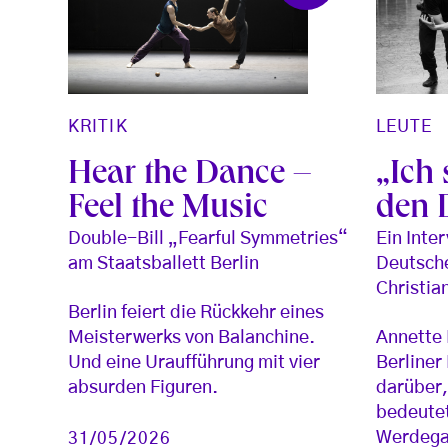
KRITIK
LEUTE
Hear the Dance –
„Ich
Feel the Music
den 
Double-Bill „Fearful Symmetries“
Ein Inte
am Staatsballett Berlin
Deutsche
Christia
Berlin feiert die Rückkehr eines
Meisterwerks von Balanchine.
Annette 
Und eine Uraufführung mit vier
Berliner
absurden Figuren.
darüber,
bedeutet
Werdega
31/05/2026