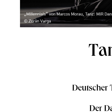
„Millennials“ von Marcos Morau, Tanz: MiR D
Zorán Varga
Ta
Deutscher
Der D