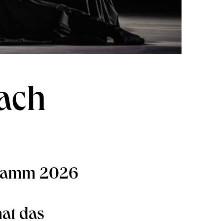
ach
gramm 2026
at das