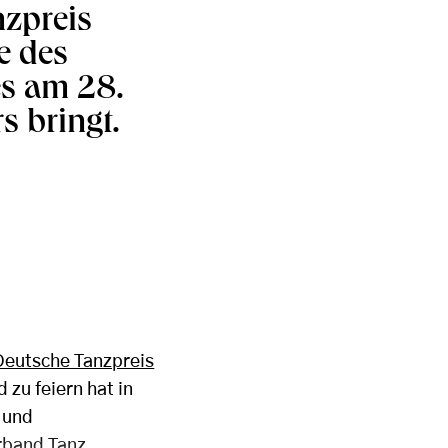
zpreis
e des
es am 28.
s bringt.
Deutsche Tanzpreis
 zu feiern hat in
n und
rband Tanz