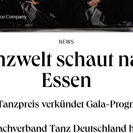
ance Company
NEWS
nzwelt schaut n
Essen
 Tanzpreis verkündet Gala-Pro
achverband Tanz Deutschland h