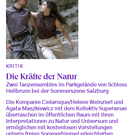
KRITIK
Die Kräfte der Natur
Zwei Tanzensembles im Parkgelände von Schloss
Hellbrunn bei der Sommerszene Salzburg
Die Kompanie Cielaroque/Helene Weinzierl und
Agata Maszkiewicz mit dem Kollektiv Superamas
überraschen im öffentlichen Raum mit ihren
Interpretationen zu Natur und Universum und
ermöglichen mit kostenlosen Vorstellungen
unterm freien Sommerhimmel erleichterten