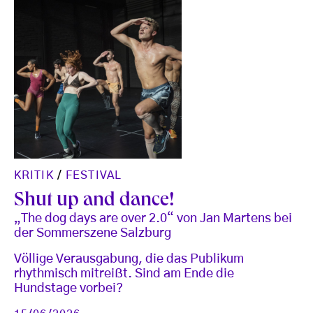
KRITIK
/
FESTIVAL
Shut up and dance!
„The dog days are over 2.0“ von Jan Martens bei
der Sommerszene Salzburg
Völlige Verausgabung, die das Publikum
rhythmisch mitreißt. Sind am Ende die
Hundstage vorbei?