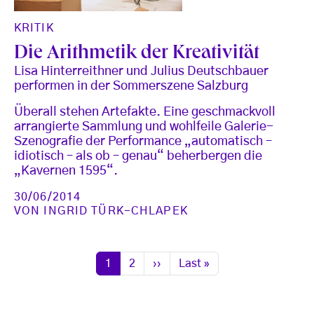
KRITIK
Die Arithmetik der Kreativität
Lisa Hinterreithner und Julius Deutschbauer
performen in der Sommerszene Salzburg
Überall stehen Artefakte. Eine geschmackvoll
arrangierte Sammlung und wohlfeile Galerie-
Szenografie der Performance „automatisch –
idiotisch – als ob – genau“ beherbergen die
„Kavernen 1595“.
30/06/2014
VON
INGRID TÜRK-CHLAPEK
Seitennummerierung
Seite
Seite
Nächste Seite
Letzte Seite
1
2
››
Last »