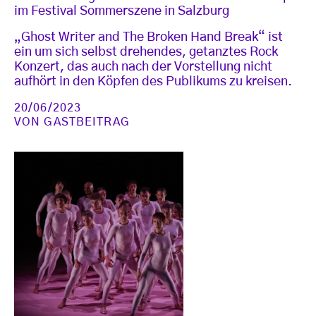
im Festival Sommerszene in Salzburg
„Ghost Writer and The Broken Hand Break“ ist
ein um sich selbst drehendes, getanztes Rock
Konzert, das auch nach der Vorstellung nicht
aufhört in den Köpfen des Publikums zu kreisen.
20/06/2023
VON
GASTBEITRAG