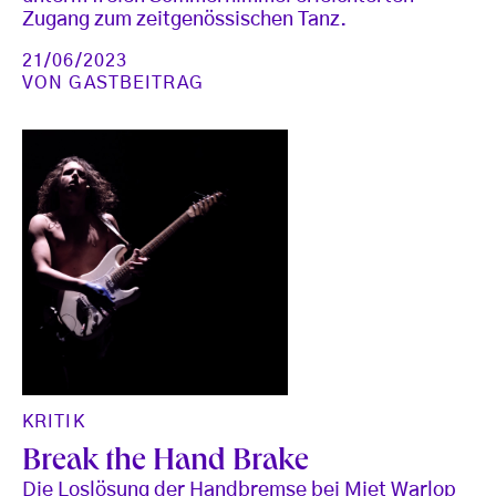
Zugang zum zeitgenössischen Tanz.
21/06/2023
VON
GASTBEITRAG
KRITIK
Break the Hand Brake
Die Loslösung der Handbremse bei Miet Warlop