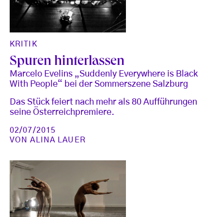
KRITIK
Spuren hinterlassen
Marcelo Evelins „Suddenly Everywhere is Black
With People“ bei der Sommerszene Salzburg
Das Stück feiert nach mehr als 80 Aufführungen
seine Österreichpremiere.
02/07/2015
VON
ALINA LAUER