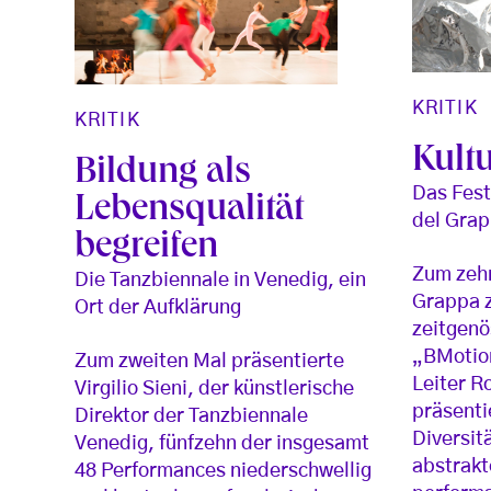
KRITIK
KRITIK
Kultu
Bildung als
Das Fest
Lebensqualität
del Gra
begreifen
Zum zehn
Die Tanzbiennale in Venedig, ein
Grappa z
Ort der Aufklärung
zeitgenö
„BMotion
Zum zweiten Mal präsentierte
Leiter R
Virgilio Sieni, der künstlerische
präsenti
Direktor der Tanzbiennale
Diversit
Venedig, fünfzehn der insgesamt
abstrakt
48 Performances niederschwellig