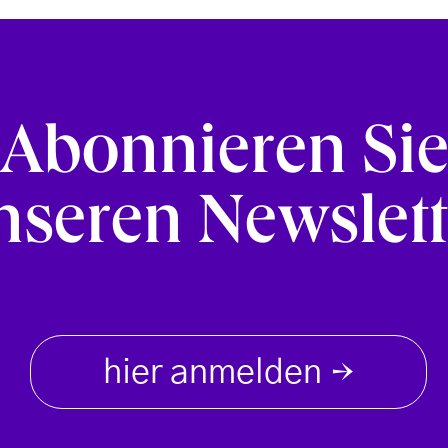
Abonnieren Si
nseren Newslett
hier anmelden
→