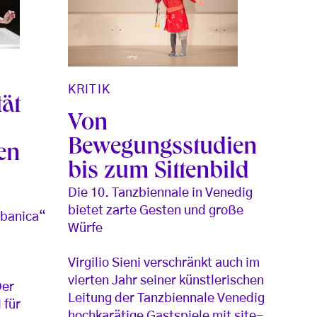
KRITIK
tät
Von
Bewegungsstudien
en
bis zum Sittenbild
Die 10. Tanzbiennale in Venedig
bietet zarte Gesten und große
ibanica“
Würfe
Virgilio Sieni verschränkt auch im
vierten Jahr seiner künstlerischen
Der
Leitung der Tanzbiennale Venedig
 für
hochkarätige Gastspiele mit site-