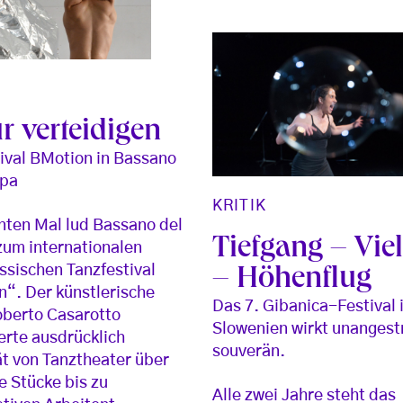
r verteidigen
ival BMotion in Bassano
ppa
KRITIK
ten Mal lud Bassano del
Tiefgang – Viel
um internationalen
ssischen Tanzfestival
– Höhenflug
“. Der künstlerische
Das 7. Gibanica-Festival 
oberto Casarotto
Slowenien wirkt unangest
erte ausdrücklich
souverän.
ät von Tanztheater über
e Stücke bis zu
Alle zwei Jahre steht das