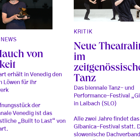
KRITIK
/
NEWS
Neue Theatrali
Hauch von
im
keit
zeitgenössisch
rt erhält in Venedig den
Tanz
 Löwen für ihr
Das biennale Tanz- und
erk
Performance-Festival „G
in Laibach (SLO)
fnungsstück der
nale Venedig ist das
Alle zwei Jahre findet das
tliche „Built to Last“ von
Gibanica-Festival statt. 
rt.
slowenische Dachverband