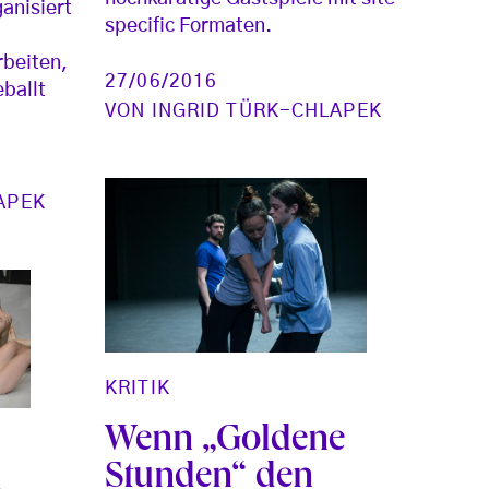
anisiert
specific Formaten.
rbeiten,
27/06/2016
eballt
VON
INGRID TÜRK-CHLAPEK
APEK
KRITIK
Wenn „Goldene
Stunden“ den