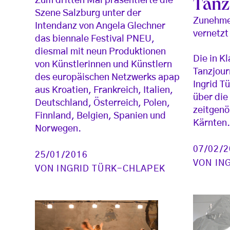
Zum dritten Mal präsentierte die
Tanz
Szene Salzburg unter der
Zunehme
Intendanz von Angela Glechner
vernetzt
das biennale Festival PNEU,
diesmal mit neun Produktionen
Die in K
von Künstlerinnen und Künstlern
Tanzjour
des europäischen Netzwerks apap
Ingrid T
aus Kroatien, Frankreich, Italien,
über die
Deutschland, Österreich, Polen,
zeitgenö
Finnland, Belgien, Spanien und
Kärnten
Norwegen.
07/02/
25/01/2016
VON
IN
VON
INGRID TÜRK-CHLAPEK