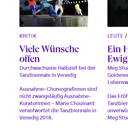
LEUTE
KRITIK
Ein 
Viele Wünsche
Ewig
offen
Meg Stua
Durchwachsene Halbzeit bei der
Goldenen
Tanzbiennale in Venedig
Lebensw
Ausnahme-Choreografinnen sind
Das Eröf
nicht zwangsläufig Ausnahme-
Tanzbien
Kuratorinnen - Marie Chouinard
unverwüs
verantwortet die Tanzbiennale in
Meg Stua
Venedig 2018.