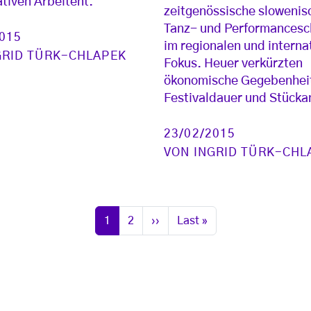
tiven Arbeitent.
zeitgenössische slowenis
Tanz- und Performancesc
2015
im regionalen und interna
GRID TÜRK-CHLAPEK
Fokus. Heuer verkürzten
ökonomische Gegebenhei
Festivaldauer und Stücka
23/02/2015
VON
INGRID TÜRK-CHL
Seite
Seite
Nächste Seite
Letzte Seite
1
2
››
Last »