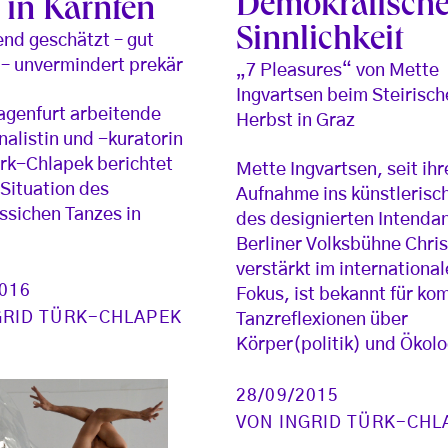
Demokratisch
 in Kärnten
Sinnlichkeit
nd geschätzt – gut
 – unvermindert prekär
„7 Pleasures“ von Mette
Ingvartsen beim Steirisc
lagenfurt arbeitende
Herbst in Graz
nalistin und -kuratorin
ürk-Chlapek berichtet
Mette Ingvartsen, seit ihr
 Situation des
Aufnahme ins künstlerisc
ssichen Tanzes in
des designierten Intenda
.
Berliner Volksbühne Chri
verstärkt im internationa
2016
Fokus, ist bekannt für ko
GRID TÜRK-CHLAPEK
Tanzreflexionen über
Körper(politik) und Ökolo
28/09/2015
VON
INGRID TÜRK-CHL