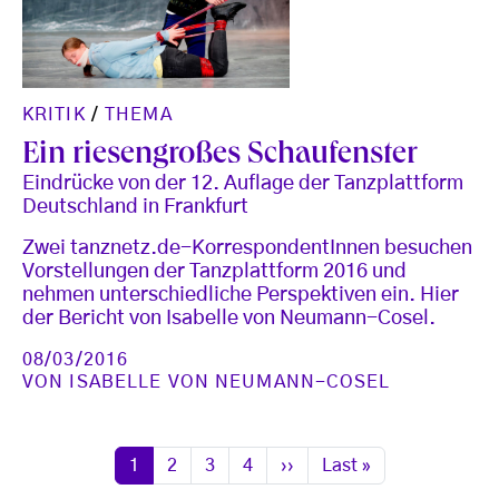
KRITIK
/
THEMA
Ein riesengroßes Schaufenster
Eindrücke von der 12. Auflage der Tanzplattform
Deutschland in Frankfurt
Zwei tanznetz.de-KorrespondentInnen besuchen
Vorstellungen der Tanzplattform 2016 und
nehmen unterschiedliche Perspektiven ein. Hier
der Bericht von Isabelle von Neumann-Cosel.
08/03/2016
VON
ISABELLE VON NEUMANN-COSEL
Seitennummerierung
Seite
Seite
Seite
Seite
Nächste Seite
Letzte Seite
1
2
3
4
››
Last »