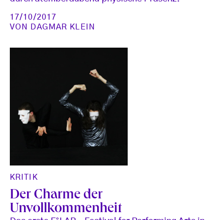
17/10/2017
VON
DAGMAR KLEIN
KRITIK
Der Charme der
Unvollkommenheit