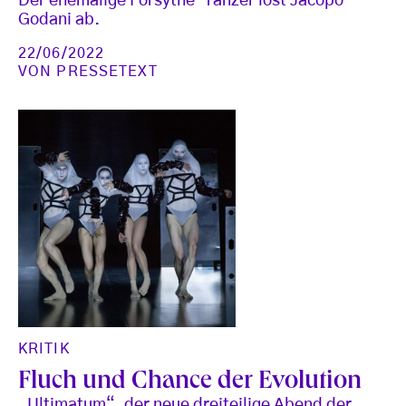
Der ehemalige Forsythe-Tänzer löst Jacopo
Godani ab.
22/06/2022
VON
PRESSETEXT
KRITIK
Fluch und Chance der Evolution
„Ultimatum“, der neue dreiteilige Abend der