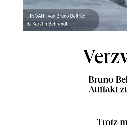
„INOAH“ von Bruno Beltrão
Kerstin Behrendt
Verzw
Bruno Be
Auftakt z
Trotz m