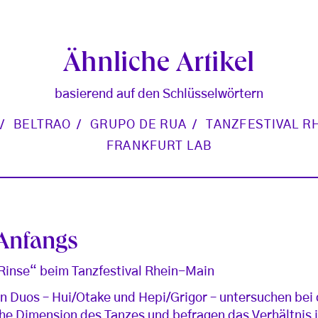
Ähnliche Artikel
basierend auf den Schlüsselwörtern
BELTRAO
GRUPO DE RUA
TANZFESTIVAL R
FRANKFURT LAB
 Anfangs
Rinse“ beim Tanzfestival Rhein-Main
n Duos – Hui/Otake und Hepi/Grigor – untersuchen bei
sche Dimension des Tanzes und befragen das Verhältnis 