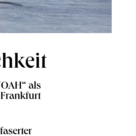
chkeit
NOAH“ als
 Frankfurt
faserter