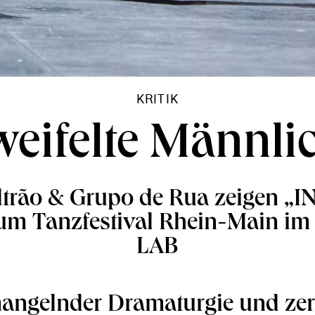
KRITIK
eifelte Männli
ltrão & Grupo de Rua zeigen „I
um Tanzfestival Rhein-Main im
LAB
angelnder Dramaturgie und zer