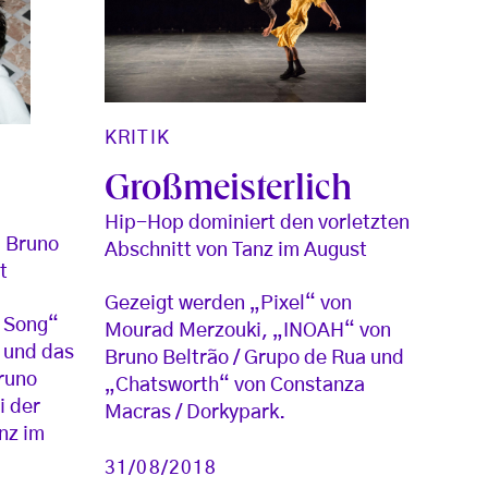
KRITIK
Großmeisterlich
Hip-Hop dominiert den vorletzten
d Bruno
Abschnitt von Tanz im August
t
Gezeigt werden „Pixel“ von
e Song“
Mourad Merzouki, „INOAH“ von
 und das
Bruno Beltrão / Grupo de Rua und
runo
„Chatsworth“ von Constanza
i der
Macras / Dorkypark.
nz im
31/08/2018