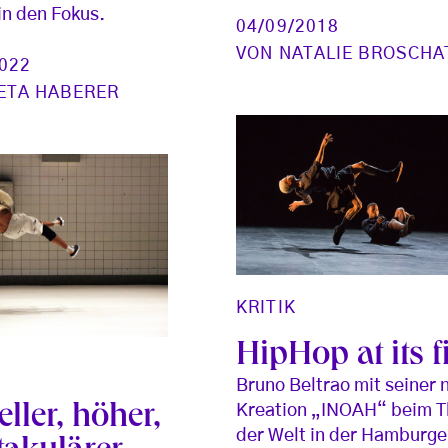
 in den Fokus.
04/09/2018
VON
NATALIE BROSCHA
2022
ETA HABERER
KRITIK
HipHop at its f
Bruno Beltrao mit seiner 
ller, höher,
Kreation „INOAH“ beim T
der Welt in der Hamburge