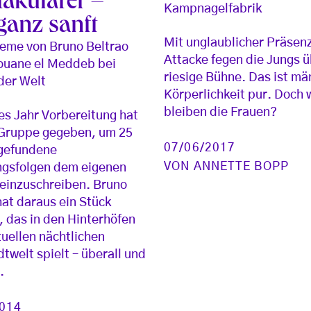
takulärer –
Kampnagelfabrik
ganz sanft
Mit unglaublicher Präsen
eme von Bruno Beltrao
Attacke fegen die Jungs ü
ouane el Meddeb bei
riesige Bühne. Das ist mä
der Welt
Körperlichkeit pur. Doch 
bleiben die Frauen?
es Jahr Vorbereitung hat
 Gruppe gegeben, um 25
07/06/2017
 gefundene
VON
ANNETTE BOPP
gsfolgen dem eigenen
einzuschreiben. Bruno
hat daraus ein Stück
 das in den Hinterhöfen
tuellen nächtlichen
twelt spielt – überall und
.
2014