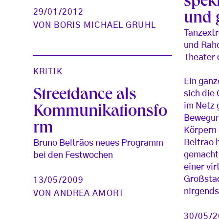
spek
29/01/2012
und 
VON
BORIS MICHAEL GRUHL
Tanzextr
und Rah
Theater 
KRITIK
Ein ganz
Streetdance als
sich die
im Netz
Kommunikationsfo
Bewegun
rm
Körpern 
Beltrao 
Bruno Beltrãos neues Programm
gemacht,
bei den Festwochen
einer vir
Großstad
13/05/2009
nirgends
VON
ANDREA AMORT
30/05/