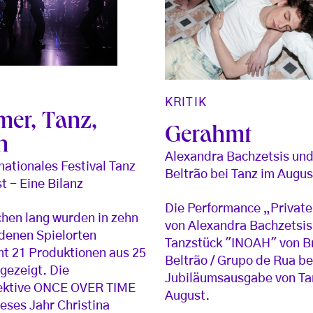
KRITIK
er, Tanz,
Gerahmt
n
Alexandra Bachzetsis un
rnationales Festival Tanz
Beltrão bei Tanz im Augus
t - Eine Bilanz
Die Performance „Privat
hen lang wurden in zehn
von Alexandra Bachzetsis
denen Spielorten
Tanzstück "INOAH" von B
t 21 Produktionen aus 25
Beltrão / Grupo de Rua be
gezeigt. Die
Jubiläumsausgabe von Ta
ektive ONCE OVER TIME
August.
ieses Jahr Christina