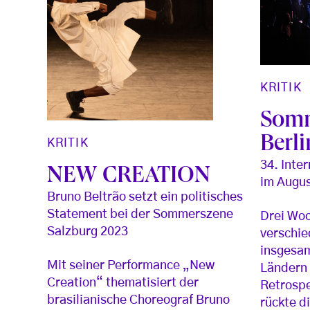
KRITIK
Somm
Berli
KRITIK
34. Inte
NEW CREATION
im Augus
Bruno Beltrão setzt ein politisches
Statement bei der Sommerszene
Drei Woc
Salzburg 2023
verschie
insgesam
Mit seiner Performance „New
Ländern 
Creation“ thematisiert der
Retrosp
brasilianische Choreograf Bruno
rückte d