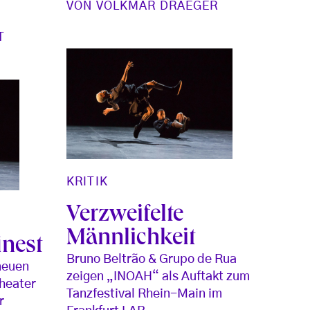
VON
VOLKMAR DRAEGER
T
KRITIK
Verzweifelte
Männlichkeit
inest
Bruno Beltrão & Grupo de Rua
neuen
zeigen „INOAH“ als Auftakt zum
heater
Tanzfestival Rhein-Main im
r