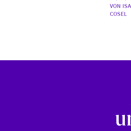
VON
IS
COSEL
u