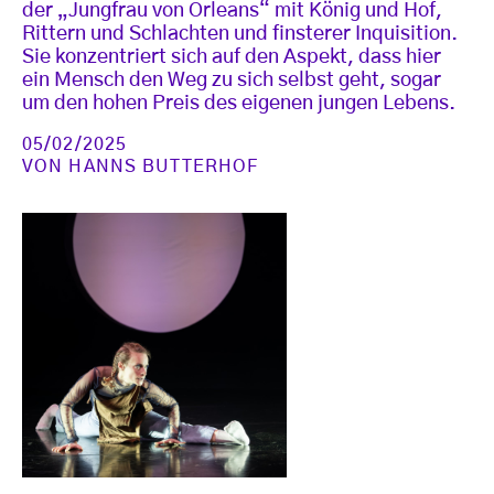
der „Jungfrau von Orleans“ mit König und Hof,
Rittern und Schlachten und finsterer Inquisition.
Sie konzentriert sich auf den Aspekt, dass hier
ein Mensch den Weg zu sich selbst geht, sogar
um den hohen Preis des eigenen jungen Lebens.
05/02/2025
VON
HANNS BUTTERHOF