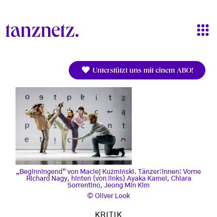
Direkt zum Inhalt
Unterstützt uns mit einem ABO!
„Beginningend“ von Maciej Kuźmiński. Tänzer:innen: Vorne
Richard Nagy, hinten (von links) Ayaka Kamei, Chiara
Sorrentino, Jeong Min Kim
Oliver Look
KRITIK