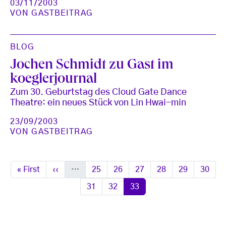
03/11/2003
VON
GASTBEITRAG
BLOG
Jochen Schmidt zu Gast im
koeglerjournal
Zum 30. Geburtstag des Cloud Gate Dance
Theatre: ein neues Stück von Lin Hwai-min
23/09/2003
VON
GASTBEITRAG
Seitennummerierung
Erste Seite
Vorherige Seite
Seite
Seite
Seite
Seite
Seite
Seite
« First
‹‹
…
25
26
27
28
29
30
Seite
Seite
Seite
31
32
33