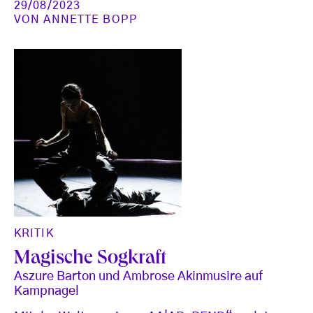
29/08/2023
VON
ANNETTE BOPP
KRITIK
Magische Sogkraft
Aszure Barton und Ambrose Akinmusire auf
Kampnagel