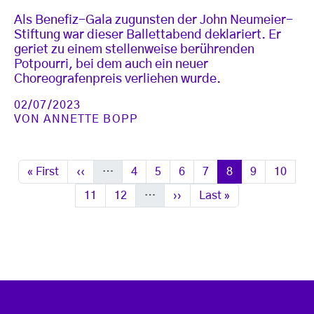
Als Benefiz-Gala zugunsten der John Neumeier-
Stiftung war dieser Ballettabend deklariert. Er
geriet zu einem stellenweise berührenden
Potpourri, bei dem auch ein neuer
Choreografenpreis verliehen wurde.
02/07/2023
VON
ANNETTE BOPP
Seitennummerierung
Erste Seite
Vorherige Seite
Seite
Seite
Seite
Seite
Seite
Seite
Seite
« First
‹‹
…
4
5
6
7
8
9
10
Seite
Seite
Nächste Seite
Letzte Seite
11
12
…
››
Last »