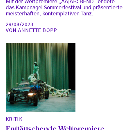
Mit der Weltpremiere „AA|AB: BEND“ endete
das Kampnagel Sommerfestival und präsentierte
meisterhaften, kontemplativen Tanz.
29/08/2023
VON
ANNETTE BOPP
KRITIK