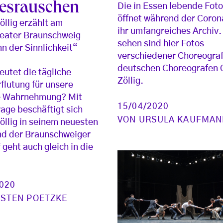
esrauschen
Die in Essen lebende Foto
öffnet während der Coron
öllig erzählt am
ihr umfangreiches Archiv.
heater Braunschweig
sehen sind hier Fotos
n der Sinnlichkeit“
verschiedener Choreograf
deutschen Choreografen 
utet die tägliche
Zöllig.
flutung für unsere
he Wahrnehmung? Mit
15/04/2020
rage beschäftigt sich
VON
URSULA KAUFMAN
öllig in seinem neuesten
nd der Braunschweiger
 geht auch gleich in die
2020
RSTEN POETZKE