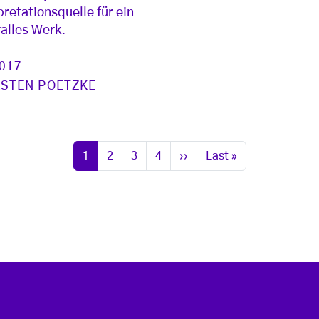
pretationsquelle für ein
alles Werk.
2017
RSTEN POETZKE
Seite
Seite
Seite
Seite
Nächste Seite
Letzte Seite
1
2
3
4
››
Last »