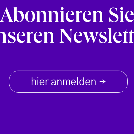
Abonnieren Si
nseren Newslett
hier anmelden
→