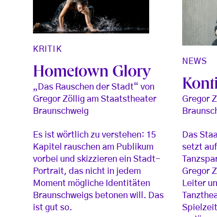
KRITIK
NEWS
Hometown Glory
Kont
„Das Rauschen der Stadt“ von
Gregor Zöllig am Staatstheater
Gregor Z
Braunschweig
Braunsc
Es ist wörtlich zu verstehen: 15
Das Sta
Kapitel rauschen am Publikum
setzt auf
vorbei und skizzieren ein Stadt-
Tanzspar
Portrait, das nicht in jedem
Gregor Z
Moment mögliche Identitäten
Leiter u
Braunschweigs betonen will. Das
Tanzthea
ist gut so.
Spielzei