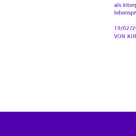
als Inter
lebenspr
19/02/
VON
KI
Seitennummerierung