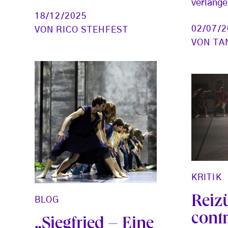
verlänge
18/12/2025
02/07/
VON
RICO STEHFEST
VON
TA
KRITIK
Reiz
BLOG
cont
„Siegfried – Eine