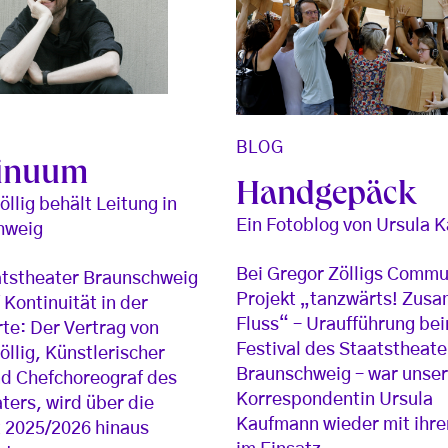
BLOG
inuum
Handgepäck
öllig behält Leitung in
Ein Fotoblog von Ursula 
hweig
Bei Gregor Zölligs Commu
atstheater Braunschweig
Projekt „tanzwärts! Zus
 Kontinuität in der
Fluss“ – Uraufführung be
te: Der Vertrag von
Festival des Staatstheate
öllig, Künstlerischer
Braunschweig – war unse
nd Chefchoreograf des
Korrespondentin Ursula
ters, wird über die
Kaufmann wieder mit ihre
t 2025/2026 hinaus