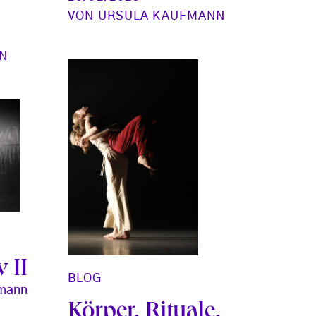
VON
URSULA KAUFMANN
N
 II
BLOG
fmann
Körper. Rituale.