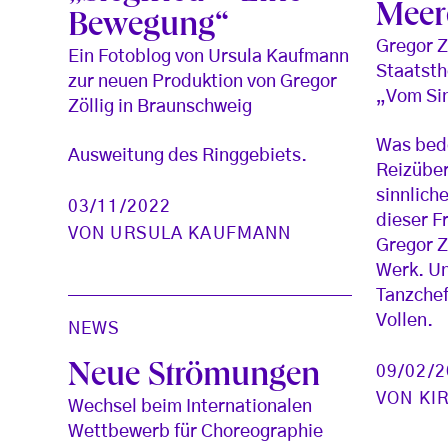
Meer
Bewegung“
Gregor Z
Ein Fotoblog von Ursula Kaufmann
Staatst
zur neuen Produktion von Gregor
„Vom Sin
Zöllig in Braunschweig
Was bede
Ausweitung des Ringgebiets.
Reizüber
sinnlic
03/11/2022
dieser F
VON
URSULA KAUFMANN
Gregor Z
Werk. U
Tanzchef
Vollen.
NEWS
Neue Strömungen
09/02/
VON
KI
Wechsel beim Internationalen
Wettbewerb für Choreographie