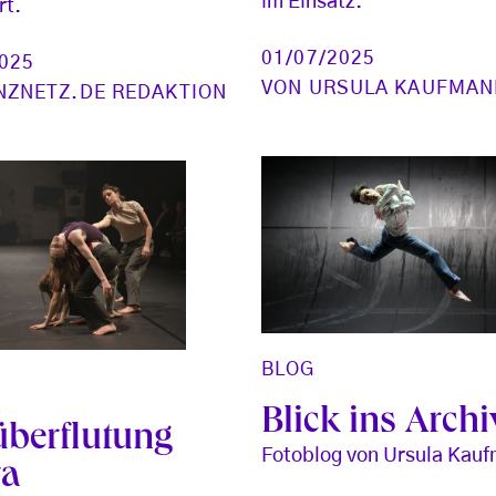
im Einsatz.
rt.
01/07/2025
2025
VON
URSULA KAUFMAN
NZNETZ.DE REDAKTION
BLOG
Blick ins Archiv
überflutung
Fotoblog von Ursula Kau
ra