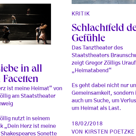
KRITIK
Schlachtfeld d
Gefühle
Das Tanztheater des
Staatstheaters Braunsch
zeigt Gregor Zölligs Urau
iebe in all
„Heimatabend“
 Facetten
Es geht dabei nicht nur u
rz ist meine Heimat“ von
Gemeinsamkeit, sondern
öllig am Staatstheater
auch um Suche, um Verlus
hweig
um Heimat als Last.
öllig nutzt in seinem
18/02/2018
k „Dein Herz ist meine
VON
KIRSTEN POETZKE
 Shakespeares Sonette