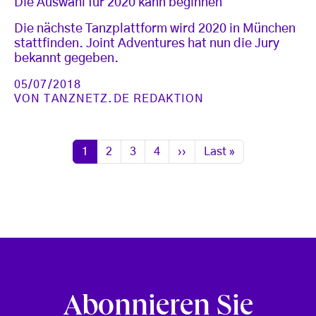
Die Auswahl für 2020 kann beginnen
Die nächste Tanzplattform wird 2020 in München
stattfinden. Joint Adventures hat nun die Jury
bekannt gegeben.
05/07/2018
VON
TANZNETZ.DE REDAKTION
Seitennummerierung
Seite
Seite
Seite
Seite
Nächste Seite
Letzte Seite
1
2
3
4
››
Last »
Abonnieren Sie