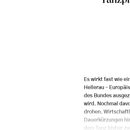
Tanzpl
Es wirkt fast wie 
Hellerau – Europäi
des Bundes ausgez
wird. Nochmal davo
drohen. Wirtschaftl
Dauerkürzungen hin
dem Tanz bisher z