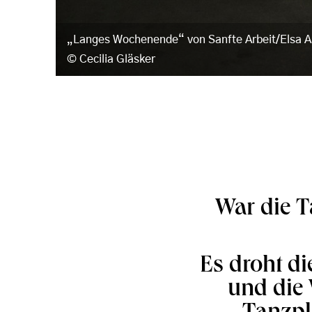
„Langes Wochenende“ von Sanfte Arbeit/Elsa Ar
Cecilia Gläsker
War die T
Es droht di
und die 