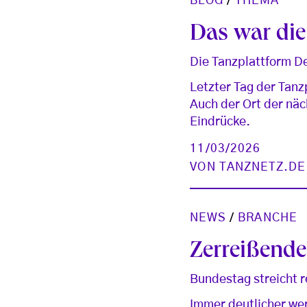
BLOG
/
THEMA
Das war di
Die Tanzplattform De
Letzter Tag der Tanz
Auch der Ort der näc
Eindrücke.
11/03/2026
VON
TANZNETZ.DE
NEWS
/
BRANCHE
Zerreißende
Bundestag streicht 
Immer deutlicher we