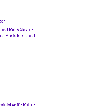
ker
 und Kat Válastur.
Neue Anekdoten und
nister für Kultur: