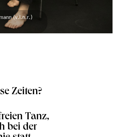
ann (v.l.n.r.)
se Zeiten?
freien Tanz,
h bei der