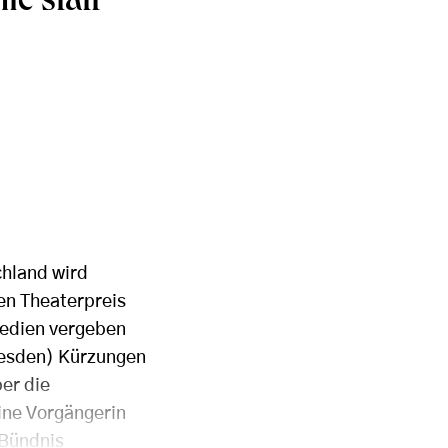
e statt
chland wird
en Theaterpreis
Medien vergeben
Dresden) Kürzungen
ber die
ine Vorgängerin
 Bündnis