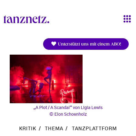
Direkt zum Inhalt
Unterstützt uns mit einem ABO!
„A Plot / A Scandal“ von Ligia Lewis
Elon Schoenholz
KRITIK
THEMA
TANZPLATTFORM