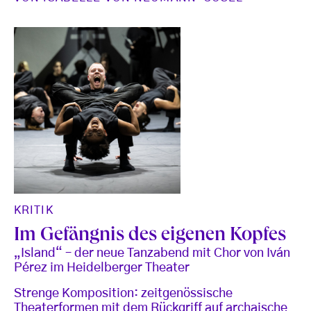
KRITIK
Im Gefängnis des eigenen Kopfes
„Island“ – der neue Tanzabend mit Chor von Iván
Pérez im Heidelberger Theater
Strenge Komposition: zeitgenössische
Theaterformen mit dem Rückgriff auf archaische