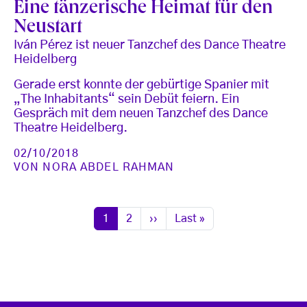
Eine tänzerische Heimat für den
Neustart
Iván Pérez ist neuer Tanzchef des Dance Theatre
Heidelberg
Gerade erst konnte der gebürtige Spanier mit
„The Inhabitants“ sein Debüt feiern. Ein
Gespräch mit dem neuen Tanzchef des Dance
Theatre Heidelberg.
02/10/2018
VON
NORA ABDEL RAHMAN
Seitennummerierung
Seite
Seite
Nächste Seite
Letzte Seite
1
2
››
Last »