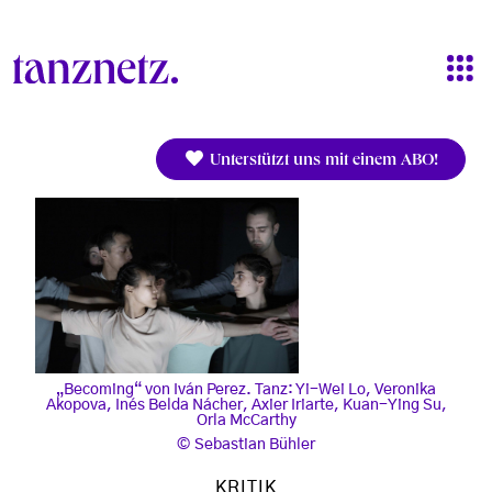
Direkt zum Inhalt
Unterstützt uns mit einem ABO!
„Becoming“ von Iván Perez. Tanz: Yi-Wei Lo, Veronika
Akopova, Inés Belda Nácher, Axier Iriarte, Kuan-Ying Su,
Orla McCarthy
Sebastian Bühler
KRITIK